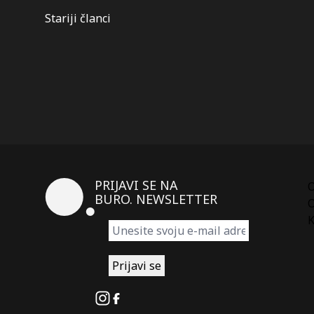
Kretanje
Stariji članci
članaka
PRIJAVI SE NA
BURO. NEWSLETTER
O
K
Instagram
Facebook