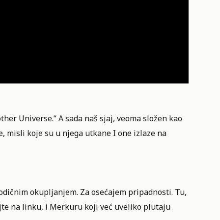
ther Universe.“ A sada naš sjaj, veoma složen kao
misli koje su u njega utkane I one izlaze na
rodičnim okupljanjem. Za osećajem pripadnosti. Tu,
jte na linku
, i Merkuru koji već uveliko plutaju