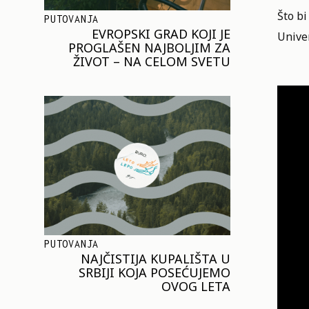
Što b
PUTOVANJA
EVROPSKI GRAD KOJI JE
Unive
PROGLAŠEN NAJBOLJIM ZA
ŽIVOT – NA CELOM SVETU
PUTOVANJA
NAJČISTIJA KUPALIŠTA U
SRBIJI KOJA POSEĆUJEMO
OVOG LETA