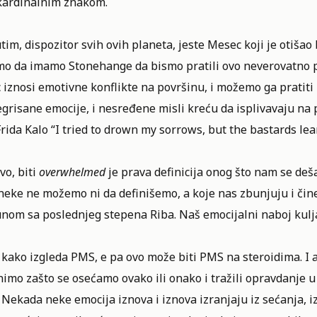
kardinalnim znakom.
im, dispozitor svih ovih planeta, jeste Mesec koji je otiša
o da imamo Stonehange da bismo pratili ovo neverovatno por
iznosi emotivne konflikte na površinu, i možemo ga pratiti i
grisane emocije, i nesređene misli kreću da isplivavaju na
Frida Kalo “I tried to drown my sorrows, but the bastards 
vo, biti
overwhelmed
je prava definicija onog što nam se deš
neke ne možemo ni da definišemo, a koje nas zbunjuju i čine
om sa poslednjeg stepena Riba. Naš emocijalni naboj kulja,
 kako izgleda PMS, e pa ovo može biti PMS na steroidima. I
imo zašto se osećamo ovako ili onako i tražili opravdanje 
 Nekada neke emocija iznova i iznova izranjaju iz sećanja, iz 