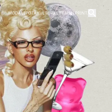
Pošalji
MODA.
LEPOTA.
KULTURA.
LIFE.
MEN.
PRINT.
Pretraži