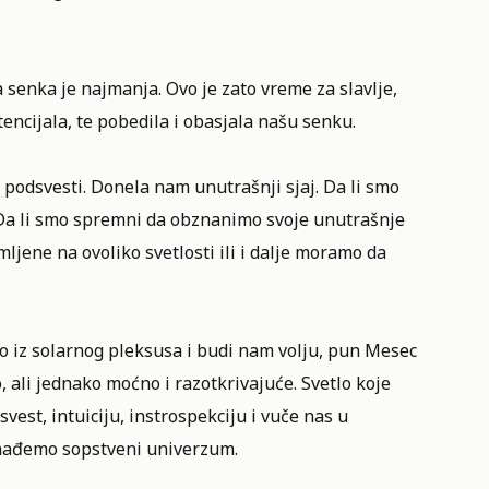
senka je najmanja. Ovo je zato vreme za slavlje,
tencijala, te pobedila i obasjala našu senku.
odsvesti. Donela nam unutrašnji sjaj. Da li smo
 Da li smo spremni da obznanimo svoje unutrašnje
ljene na ovoliko svetlosti ili i dalje moramo da
no iz solarnog pleksusa i budi nam volju, pun Mesec
o, ali jednako moćno i razotkrivajuće. Svetlo koje
svest, intuiciju, instrospekciju i vuče nas u
onađemo sopstveni univerzum.