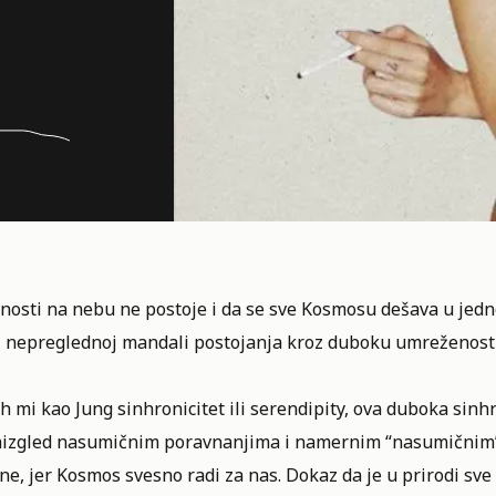
nosti na nebu ne postoje i da se sve Kosmosu dešava u jedn
j nepreglednoj mandali postojanja kroz duboku umreženost s
ih mi kao Jung sinhronicitet ili serendipity, ova duboka sin
aizgled nasumičnim poravnanjima i namernim “nasumičnim” s
ne, jer Kosmos svesno radi za nas. Dokaz da je u prirodi sv