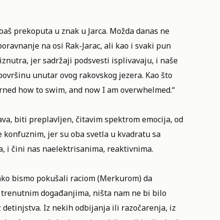
o baš prekoputa u znak u Jarca. Možda danas ne
avnanje na osi Rak-Jarac, ali kao i svaki pun
znutra, jer sadržaji podsvesti isplivavaju, i naše
 površinu unutar ovog rakovskog jezera. Kao što
learned how to swim, and now I am overwhelmed.“
ava, biti preplavljen, čitavim spektrom emocija, od
 konfuznim, jer su oba svetla u kvadratu sa
 i čini nas naelektrisanima, reaktivnima.
 ako bismo pokušali raciom (Merkurom) da
u trenutnim događanjima, ništa nam ne bi bilo
detinjstva. Iz nekih odbijanja ili razočarenja, iz