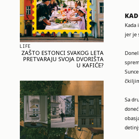
KAD
Kada i
jer je
LIFE
ZAŠTO ESTONCI SVAKOG LETA
Donel
PRETVARAJU SVOJA DVORIŠTA
sprem
U KAFIĆE?
Sunce 
čkilj
Sa dru
doneće
obasja
detin