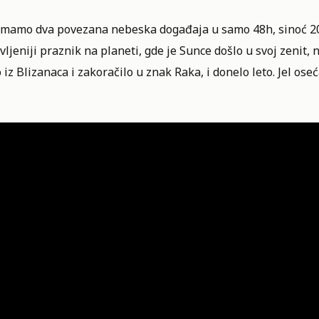
mamo dva povezana nebeska događaja u samo 48h, sinoć 20.06
vljeniji praznik na planeti, gde je Sunce došlo u svoj zenit, n
 iz Blizanaca i zakoračilo u znak Raka, i donelo leto. Jel oseć