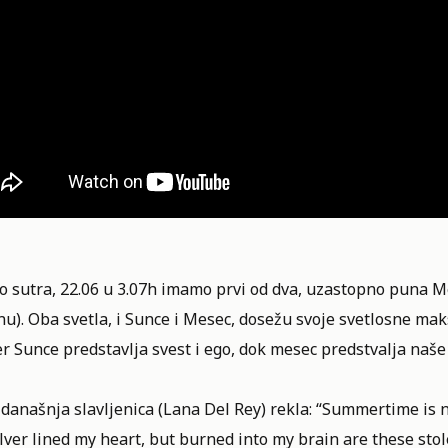
o sutra, 22.06 u 3.07h imamo prvi od dva, uzastopno puna M
u). Oba svetla, i Sunce i Mesec, dosežu svoje svetlosne maks
er Sunce predstavlja svest i ego, dok mesec predstvalja naše
 današnja slavljenica (Lana Del Rey) rekla: “Summertime is ni
lver lined my heart, but burned into my brain are these sto