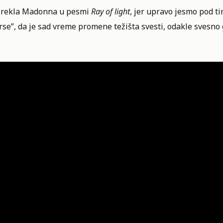
i rekla Madonna u pesmi
Ray of light
, jer upravo jesmo pod ti
rse”, da je sad vreme promene težišta svesti, odakle svesn