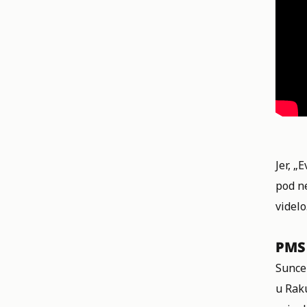
Jer, „
pod n
videlo
PMS
Sunce
u Rak