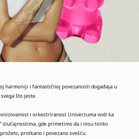
oj harmoniji i fantastičnoj povezanosti događaja u
vega što jeste.
hronizovanost i orkestriranost Univerzuma vodi ka
lučajnostima, gde primetimo da i nisu toliko
e prožeto, protkano i povezano svešću.