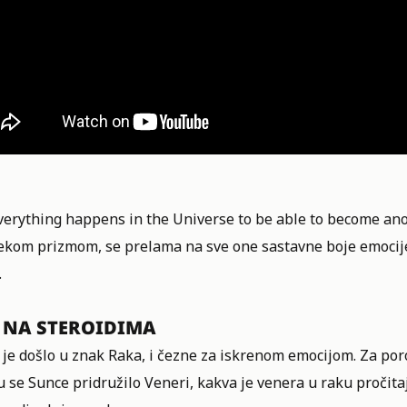
Everything happens in the Universe to be able to become ano
ekom prizmom, se prelama na sve one sastavne boje emocije, 
.
 NA STEROIDIMA
 je došlo u znak Raka, i čezne za iskrenom emocijom. Za po
u se Sunce pridružilo Veneri,
kakva je venera u raku pročita