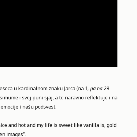
eseca u kardinalnom znaku Jarca (na 1
, pa na 29
imume i svoj puni sjaj, a to naravno reflektuje i na
 emocije i našu podsvest.
ce and hot and my life is sweet like vanilla is, gold
len images”.