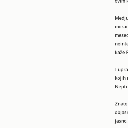
ovim 
Medjut
moram
mesec 
neinte
kaže 
I upra
kojih 
Neptun
Znate
objasn
jasno.