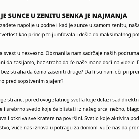
 JE SUNCE U ZENITU SENKA JE NAJMANJA
zađete napolje u podne i kad je sunce u samom zenitu, naša 
 svetlost kao princip trijumfovala i došla do maksimalnog po
a svest u nesvesno. Obznanila nam sadržaje naših podruma p
ni da zasijamo, bez straha da će naše mane doći na videlo.
bez straha da ćemo zaseniti druge? Da li su nam oči priprem
imo pred sopstvenim sjajem?
ge strane, pored ovog zlatnog svetla koje dolazi sad direkt
 i srebrno svetlo koje će blistati iz našeg srca, nežno, blag
va i otkriva sve kratere na površini. Svetlo koje aktivira pod
jstvo, vuče nas iznova u potragu za domom, vuče nas da pr