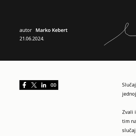
autor
Marko Kebert
21.06.2024.
Slučaj
jedno
Zvali 
tim n
slučaj