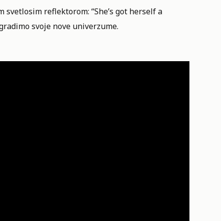
m svetlosim reflektorom: “She’s got herself a
o gradimo svoje nove univerzume.