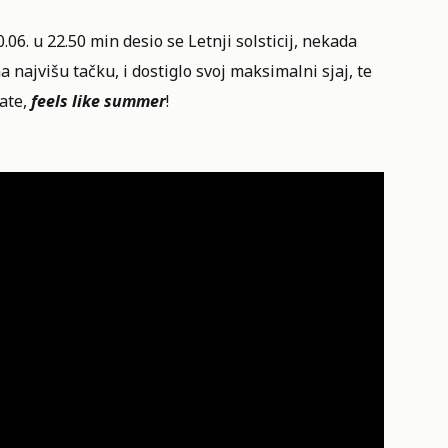
. u 22.50 min desio se Letnji solsticij, nekada
a najvišu tačku, i dostiglo svoj maksimalni sjaj, te
ate,
feels like summer
!