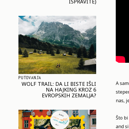
ISPRAVITE)
PUTOVANJA
A sam
WOLF TRAIL: DA LI BISTE IŠLI
NA HAJKING KROZ 6
stepen
EVROPSKIH ZEMALJA?
nas, j
Što bi
and si