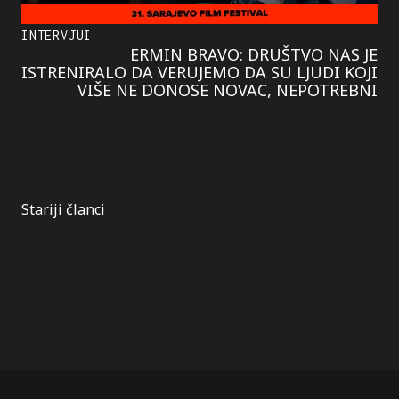
INTERVJUI
ERMIN BRAVO: DRUŠTVO NAS JE
ISTRENIRALO DA VERUJEMO DA SU LJUDI KOJI
VIŠE NE DONOSE NOVAC, NEPOTREBNI
Kretanje
Stariji članci
članaka