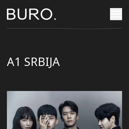
Otvori
A1 SRBIJA