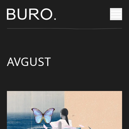
Otvori
AVGUST