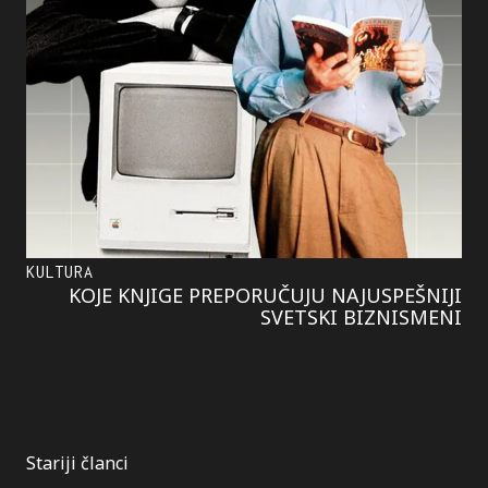
KULTURA
KOJE KNJIGE PREPORUČUJU NAJUSPEŠNIJI
SVETSKI BIZNISMENI
Kretanje
Stariji članci