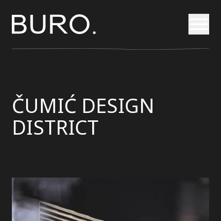
Otvori
ČUMIĆ DESIGN
DISTRICT