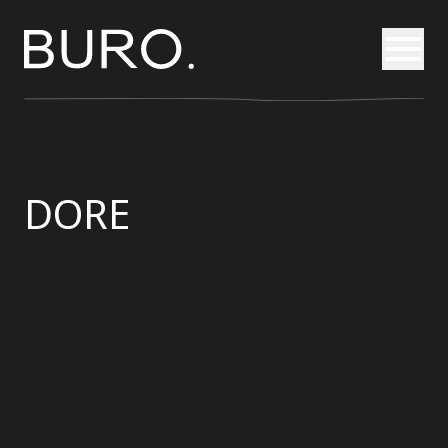
Otvori
DORE