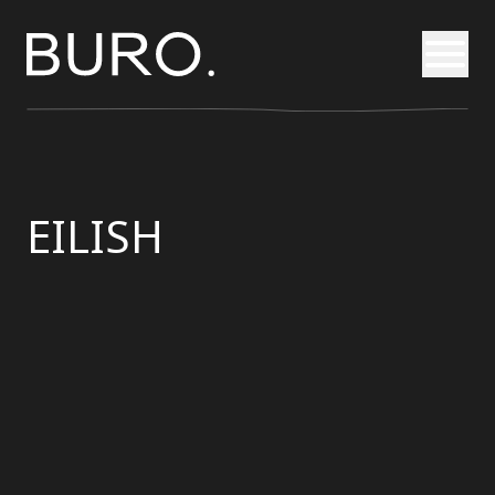
Otvori
EILISH