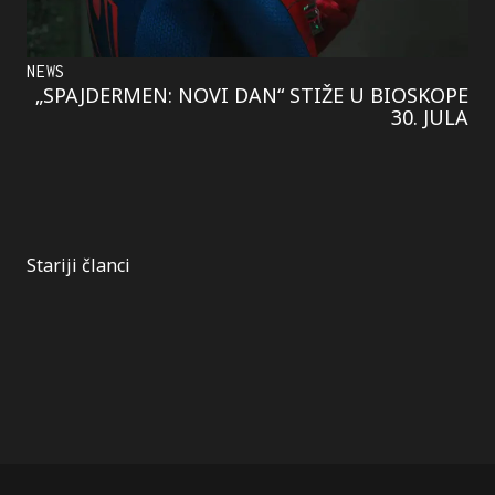
NEWS
„SPAJDERMEN: NOVI DAN“ STIŽE U BIOSKOPE
30. JULA
Kretanje
Stariji članci
članaka