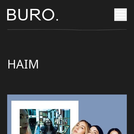
Otvori
HAIM