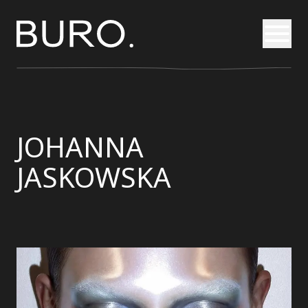
Otvori
JOHANNA
JASKOWSKA