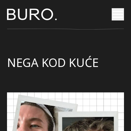
Otvori
NEGA KOD KUĆE