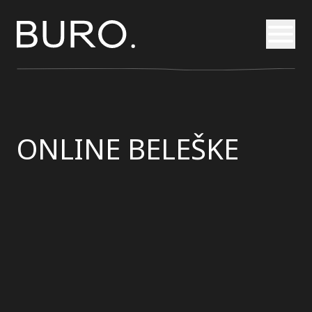
Otvori
ONLINE BELEŠKE