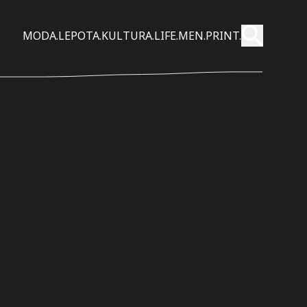
Pošalji
MODA.
LEPOTA.
KULTURA.
LIFE.
MEN.
PRINT.
Pretraži