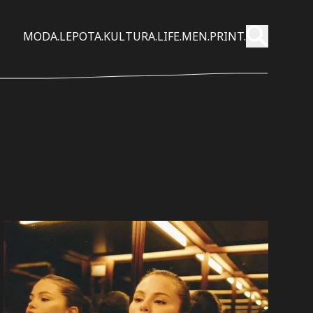
Pošalji
MODA.
LEPOTA.
KULTURA.
LIFE.
MEN.
PRINT.
Pretraži