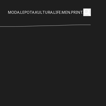
Pošalji
MODA.
LEPOTA.
KULTURA.
LIFE.
MEN.
PRINT.
Pretraži