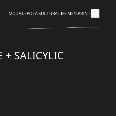
Pošalji
MODA.
LEPOTA.
KULTURA.
LIFE.
MEN.
PRINT.
Pretraži
 + SALICYLIC