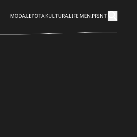
Pošalji
MODA.
LEPOTA.
KULTURA.
LIFE.
MEN.
PRINT.
Pretraži