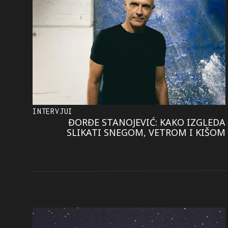
INTERVJUI
ĐORĐE STANOJEVIĆ: KAKO IZGLEDA
SLIKATI SNEGOM, VETROM I KIŠOM