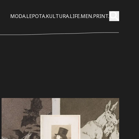
Pošalji
MODA.
LEPOTA.
KULTURA.
LIFE.
MEN.
PRINT.
Pretraži