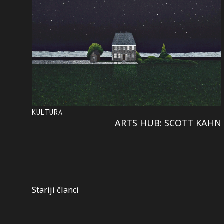
KULTURA
ARTS HUB: SCOTT KAHN
Kretanje
Stariji članci
članaka