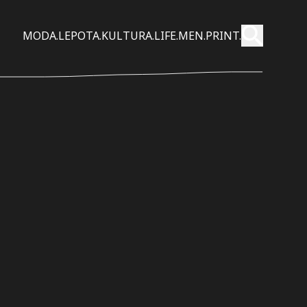
Pošalji
MODA.
LEPOTA.
KULTURA.
LIFE.
MEN.
PRINT.
Pretraži