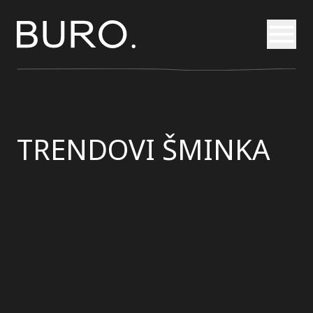
Otvori
TRENDOVI ŠMINKA