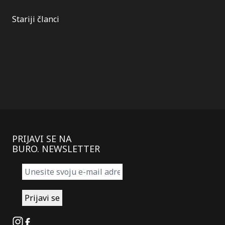
Kretanje
Stariji članci
članaka
PRIJAVI SE NA
BURO. NEWSLETTER
Instagram
Facebook