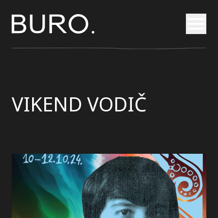
Otvori
VIKEND VODIČ