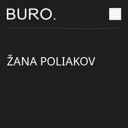
Otvori
ŽANA POLIAKOV