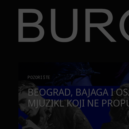
BURO.
Onaj jedan proizvod koji stalno selimo sa police u 
BURO.MEN
E:
ONAJ JEDAN PROIZVOD 
STALNO SELIMO SA PO
TORBE