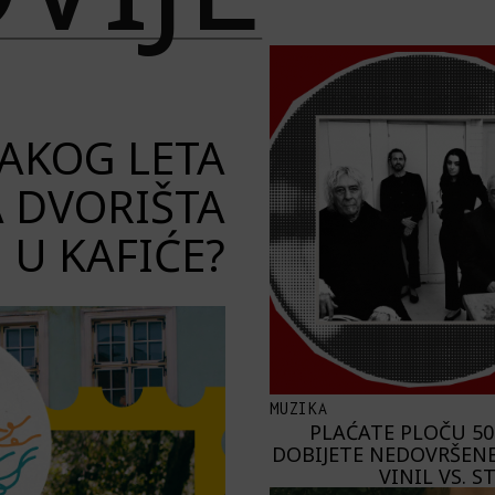
VAKOG LETA
A DVORIŠTA
U KAFIĆE?
MUZIKA
PLAĆATE PLOČU 50
DOBIJETE NEDOVRŠENE
VINIL VS. 