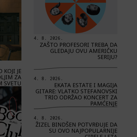
4. 8. 2026.
ZAŠTO PROFESORI TREBA DA
GLEDAJU OVU AMERIČKU
SERIJU?
 KOJI JE
LJIM ZA
4. 8. 2026.
M SVETU
EKATA ESTATE I MAGIJA
GITARE: VLATKO STEFANOVSKI
TRIO ODRŽAO KONCERT ZA
PAMĆENJE
4. 8. 2026.
ŽIZEL BINDŠEN POTVRĐUJE DA
SU OVO NAJPOPULARNIJE
CIPELE LETA