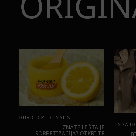
ORIGIN
BURO.ORIGINALS
INSAJD
RNIER
ZNATE LI ŠTA JE
 NIŠTA
SORBETIZACIJA? OTKRIJTE
B