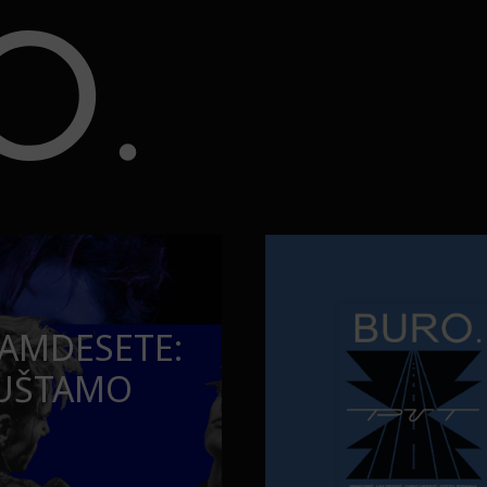
torbe
Najčistija kupališta u Srbiji k
PUTOVANJA
KOJI
NAJČISTIJA K
LICE U
KOJA POSEĆ