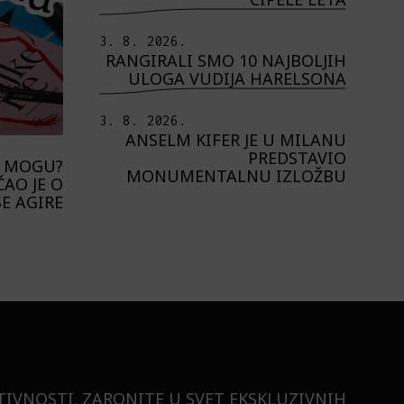
3. 8. 2026.
RANGIRALI SMO 10 NAJBOLJIH
ULOGA VUDIJA HARELSONA
3. 8. 2026.
ANSELM KIFER JE U MILANU
PREDSTAVIO
E MOGU?
MONUMENTALNU IZLOŽBU
AO JE O
E AGIRE
TIVNOSTI. ZARONITE U SVET EKSKLUZIVNIH