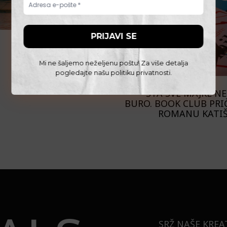
Mi ne šaljemo neželjenu poštu! Za više detalja
pogledajte našu
politiku privatnosti
.
KNJIGE
ŠTA SVE MAJKE N
BURO. BOOK CLUB PRIČ
ROMANU KATIŠ
SRŽ NAŠE KREA