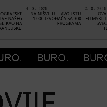
3. 8. 2026.
6. 8. 2026
U AVGUSTU
OVAKO JE IZGLEDAO
I
AČA SA 300
FILMSKI TALAS NA MORU:
U
PROGRAMA
SVEČANO ZATVOREN
AVGUST
TIVAT FILM WAVE
„C
VIJE