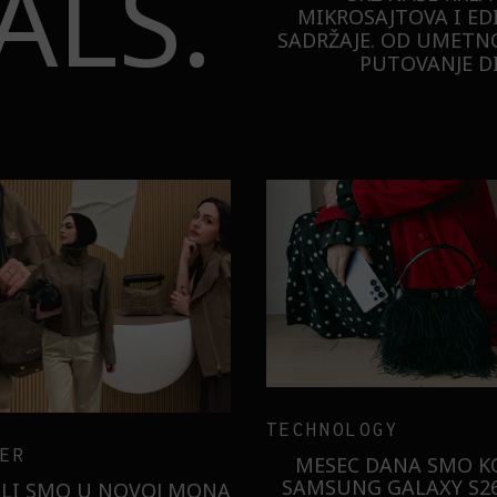
ALS.
MIKROSAJTOVA I ED
SADRŽAJE. OD UMETNO
PUTOVANJE DI
TECHNOLOGY
ER
MESEC DANA SMO KO
SAMSUNG GALAXY S26
ILI SMO U NOVOJ MONA