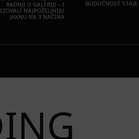
BUDUĆNOST STAJE 
RADNJI U GALERIJI – I
LIZOVALI NAJPOŽELJNIJU
JAKNU NA 3 NAČINA
DING