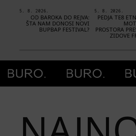
5. 8. 2026.
4. 8. 2026.
EJVA:
PEDJA TE8 ETNOGRAFSKE
NA NIŠVILU 
 NOVI
MOTIVE NAŠEG
1.000 IZVOĐ
IVAL?
PROSTORA PRESLIKAO NA
ZIDOVE FRANCUSKE
Prethodna slika
Next image
NAJNO