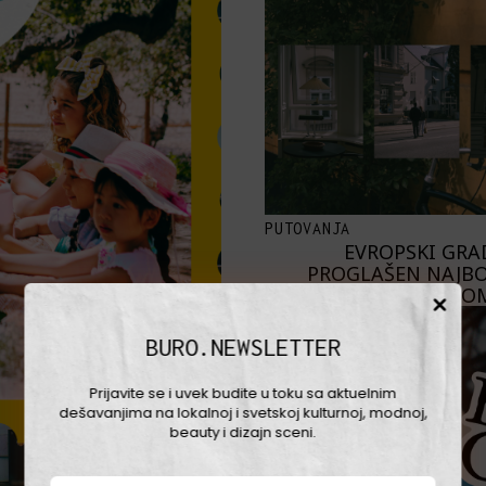
PUTOVANJA
EVROPSKI GRAD
PROGLAŠEN NAJBO
ŽIVOT – NA CELO
BURO.NEWSLETTER
Prijavite se i uvek budite u toku sa aktuelnim
dešavanjima na lokalnoj i svetskoj kulturnoj, modnoj,
beauty i dizajn sceni.