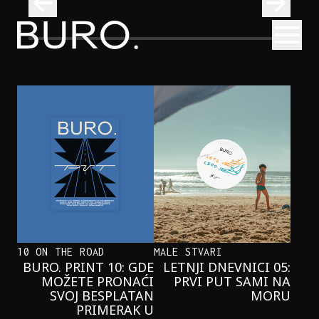
BURO.
Otvori
Onaj jedan proizvod koji stalno selimo sa police u torbe
BURO.MEN
ONAJ JEDAN PROIZVOD KOJI
STALNO SELIMO SA POLICE U
TORBE
10 ON THE ROAD
MALE STVARI
BURO. PRINT 10: GDE
LETNJI DNEVNICI 05:
MOŽETE PRONAĆI
PRVI PUT SAMI NA
SVOJ BESPLATAN
MORU
PRIMERAK U