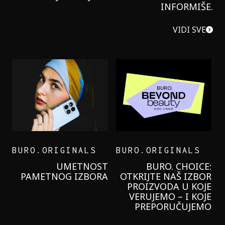
INFORMIŠE.
VIDI SVE
BURO.ORIGINALS
BURO.ORIGINALS
LEVI’S ON THE ROAD
PROBALA SAM NOVU
GARNIER KREMU I
NIKADA NIŠTA
LAGANIJE NISAM
KORISTILA