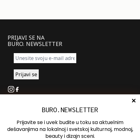
PRIJAVI SE NA
BURO. NEWSLETTER
Instagram
Facebook
BURO.NEWSLETTER
O nama
Oglašavanje
Prijavite se i uvek budite u toku sa aktuelnim
Kontakt
dešavanjima na lokalnoj i svetskoj kulturnoj, modnoj,
beauty i dizajn sceni.