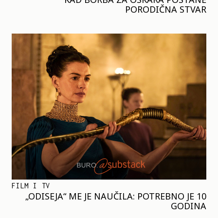
PORODIČNA STVAR
FILM I TV
„ODISEJA“ ME JE NAUČILA: POTREBNO JE 10
GODINA