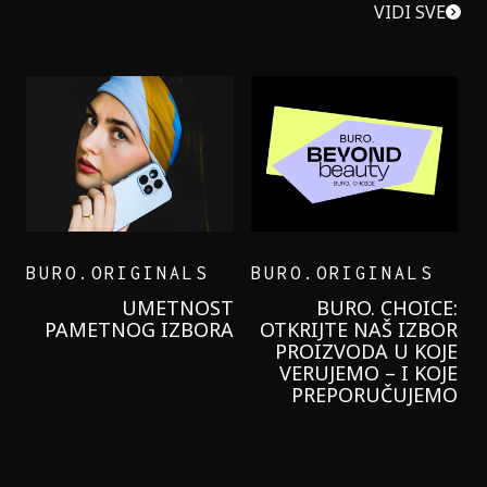
VIDI SVE
BURO.ORIGINALS
BURO.ORIGINALS
LEVI’S ON THE ROAD
PROBALA SAM NOVU
GARNIER KREMU I
NIKADA NIŠTA
LAGANIJE NISAM
KORISTILA