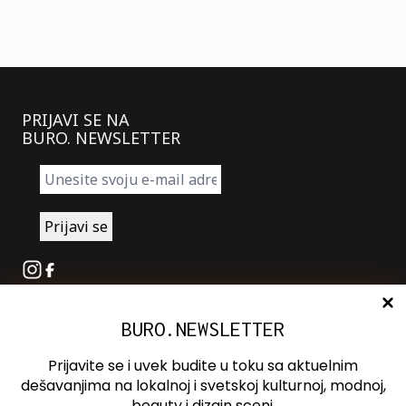
PRIJAVI SE NA
BURO. NEWSLETTER
Instagram
Facebook
BURO.NEWSLETTER
O nama
Oglašavanje
Prijavite se i uvek budite u toku sa aktuelnim
Kontakt
dešavanjima na lokalnoj i svetskoj kulturnoj, modnoj,
beauty i dizajn sceni.