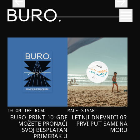
BURO.
Otvori
Neobična priča o bliznakinjama koje su inspirisale novi He
FILM I TV
NEOBIČNA PRIČA O BLIZNAKINJAMA
KOJE SU INSPIRISALE NOVI
HERCOGOV FILM
10 ON THE ROAD
MALE STVARI
BURO. PRINT 10: GDE
LETNJI DNEVNICI 05:
MOŽETE PRONAĆI
PRVI PUT SAMI NA
SVOJ BESPLATAN
MORU
PRIMERAK U