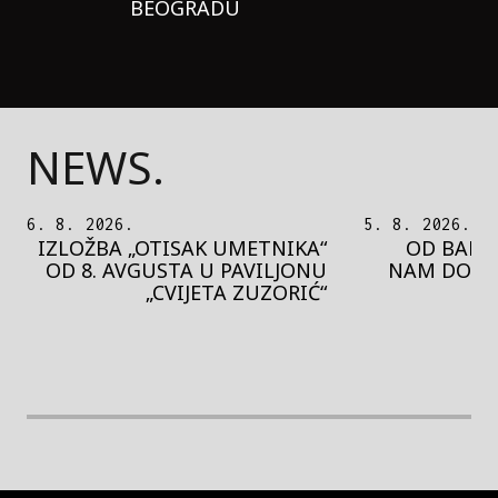
BEOGRADU
NEWS.
5. 8. 2026.
5. 8. 2026.
OD BAROKA DO REJVA: ŠTA
PEDJA 
NAM DONOSI NOVI BUPBAP
MOTIVE 
FESTIVAL?
PRES
rethodna slika
Next image