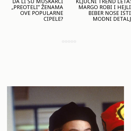
KLJUČNI TREND LETA:
JOŠ JE RANO ZA JAKNE
MARGO ROBI I HEJLI
– ALI U RESERVED JE
BIBER NOSE ISTI
STIGAO MODEL KOJI
MODNI DETALJ
ĆE BITI VELIKI TREND