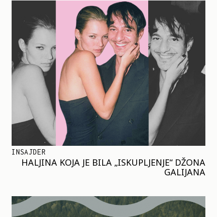
INSAJDER
HALJINA KOJA JE BILA „ISKUPLJENJE“ DŽONA
GALIJANA