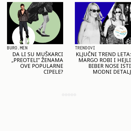
TRENDOVI
SHOPPING
KLJUČNI TREND LETA:
JOŠ JE RANO ZA JAKN
MARGO ROBI I HEJLI
– ALI U RESERVED J
BIBER NOSE ISTI
STIGAO MODEL KOJ
MODNI DETALJ
ĆE BITI VELIKI TREN