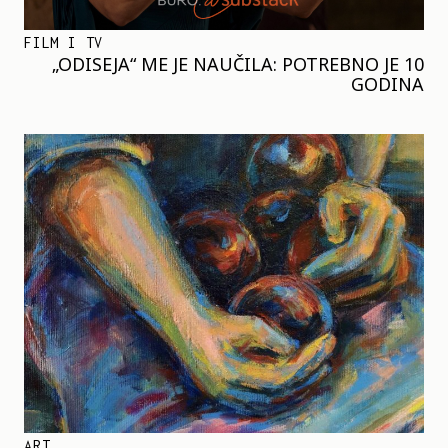
FILM I TV
„ODISEJA“ ME JE NAUČILA: POTREBNO JE 10
GODINA
ART