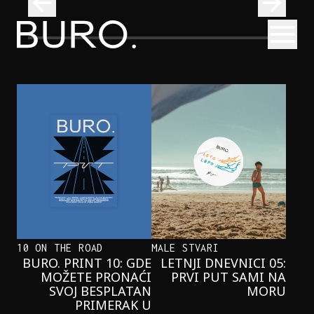
BURO.
Otvori
Onaj jedan proizvod koji stalno selimo sa police u torbe
BURO.MEN
ONAJ JEDAN PROIZVOD KOJI
STALNO SELIMO SA POLICE U
TORBE
10 ON THE ROAD
MALE STVARI
BURO. PRINT 10: GDE
LETNJI DNEVNICI 05:
MOŽETE PRONAĆI
PRVI PUT SAMI NA
SVOJ BESPLATAN
MORU
PRIMERAK U