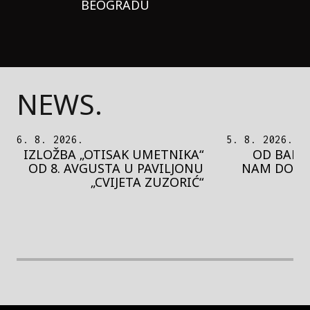
BEOGRADU
NEWS.
5. 8. 2026.
5. 8. 2026.
OD BAROKA DO REJVA: ŠTA
PEDJA 
NAM DONOSI NOVI BUPBAP
MOTIVE 
FESTIVAL?
PRES
rethodna slika
Next image