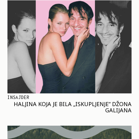
INSAJDER
HALJINA KOJA JE BILA „ISKUPLJENJE“ DŽONA
GALIJANA