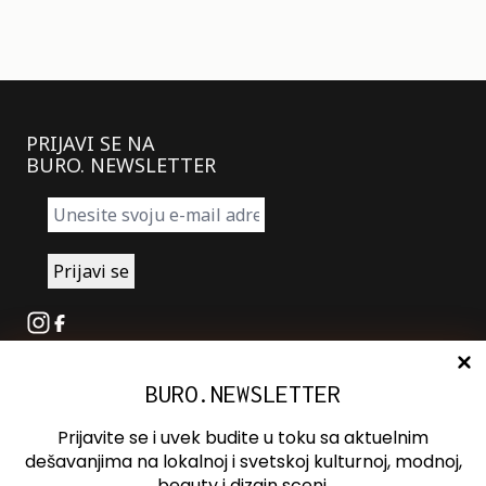
PRIJAVI SE NA
BURO. NEWSLETTER
Instagram
Facebook
BURO.NEWSLETTER
O nama
Oglašavanje
Prijavite se i uvek budite u toku sa aktuelnim
Kontakt
dešavanjima na lokalnoj i svetskoj kulturnoj, modnoj,
beauty i dizajn sceni.