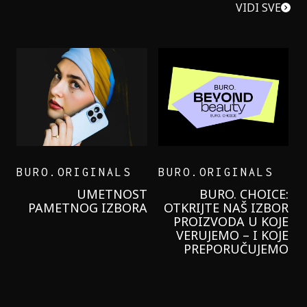
VIDI SVE
BURO.ORIGINALS
BURO.ORIGINALS
LEVI’S ON THE ROAD
PROBALA SAM NOVU
GARNIER KREMU I
NIKADA NIŠTA
LAGANIJE NISAM
KORISTILA