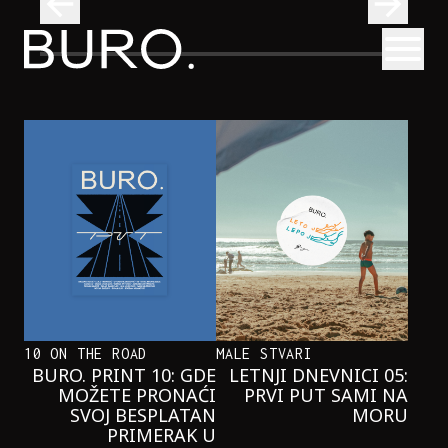
BURO.
Otvori
Neobična priča o bliznakinjama koje su inspirisale novi He
FILM I TV
NEOBIČNA PRIČA O BLIZNAKINJAMA
KOJE SU INSPIRISALE NOVI
HERCOGOV FILM
10 ON THE ROAD
MALE STVARI
BURO. PRINT 10: GDE
LETNJI DNEVNICI 05:
MOŽETE PRONAĆI
PRVI PUT SAMI NA
SVOJ BESPLATAN
MORU
PRIMERAK U