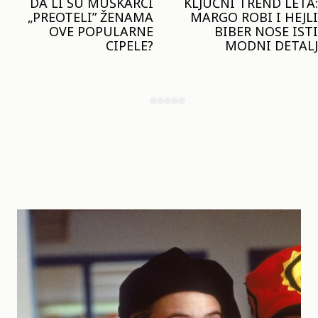
KLJUČNI TREND LETA:
JOŠ JE RANO ZA JAKNE
MARGO ROBI I HEJLI
– ALI U RESERVED JE
BIBER NOSE ISTI
STIGAO MODEL KOJI
MODNI DETALJ
ĆE BITI VELIKI TREND