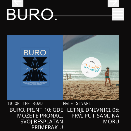
BURO.
Otvori
Kad se ispod Trga republike začuje okean: Sve o izložbi „Atl
INTERVJUI
KAD SE ISPOD TRGA REPUBLIKE
ZAČUJE OKEAN: SVE O IZLOŽBI
„ATLANTIS”
10 ON THE ROAD
MALE STVARI
BURO. PRINT 10: GDE
LETNJI DNEVNICI 05:
MOŽETE PRONAĆI
PRVI PUT SAMI NA
SVOJ BESPLATAN
MORU
PRIMERAK U