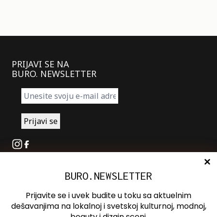
PRIJAVI SE NA
BURO. NEWSLETTER
Instagram
Facebook
BURO.NEWSLETTER
O nama
Oglašavanje
Prijavite se i uvek budite u toku sa aktuelnim
Kontakt
dešavanjima na lokalnoj i svetskoj kulturnoj, modnoj,
beauty i dizajn sceni.