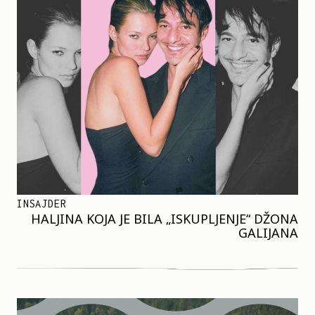
INSAJDER
HALJINA KOJA JE BILA „ISKUPLJENJE“ DŽONA
GALIJANA