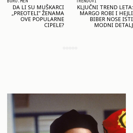
TRENDOVI
SHOPPING
KLJUČNI TREND LETA:
JOŠ JE RANO ZA JAKNE
MARGO ROBI I HEJLI
– ALI U RESERVED JE
BIBER NOSE ISTI
STIGAO MODEL KOJI
MODNI DETALJ
ĆE BITI VELIKI TREND