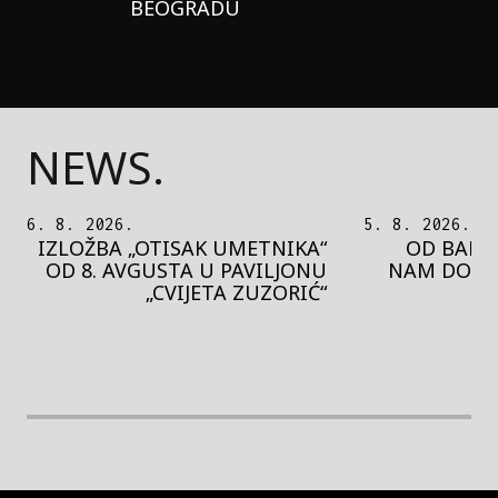
BEOGRADU
NEWS.
5. 8. 2026.
5. 8. 2026.
OD BAROKA DO REJVA: ŠTA
PEDJA 
NAM DONOSI NOVI BUPBAP
MOTIVE 
FESTIVAL?
PRES
rethodna slika
Next image