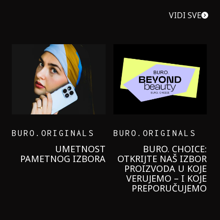
VIDI SVE
BURO.ORIGINALS
BURO.ORIGINALS
LEVI’S ON THE ROAD
PROBALA SAM NOVU
GARNIER KREMU I
NIKADA NIŠTA
LAGANIJE NISAM
KORISTILA