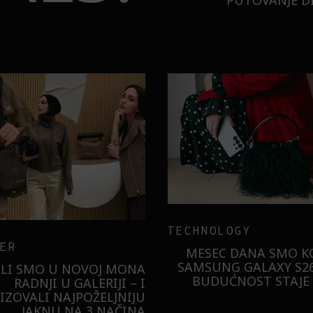
PUTOVANJE DI
TECHNOLOGY
ER
MESEC DANA SMO KO
SAMSUNG GALAXY S26
ILI SMO U NOVOJ MONA
BUDUĆNOST STAJE 
RADNJI U GALERIJI – I
LIZOVALI NAJPOŽELJNIJU
JAKNU NA 3 NAČINA