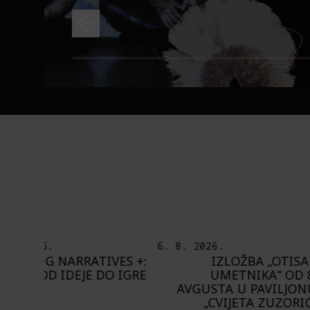
6. 8. 2026.
5. 8. 2026.
ES +:
IZLOŽBA „OTISAK
OD BAROKA
 IGRE
UMETNIKA“ OD 8.
ŠTA NAM DO
AVGUSTA U PAVILJONU
BUPBAP 
„CVIJETA ZUZORIĆ“