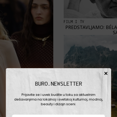
FILM I TV
PREDSTAVLJAMO: BÉLA
S
BURO.NEWSLETTER
Prijavite se i uvek budite u toku sa aktuelnim
dešavanjima na lokalnoj i svetskoj kulturnoj, modnoj,
beauty i dizajn sceni.