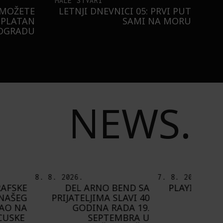
MALE STVARI
 MOŽETE
LETNJI DNEVNICI 05: PRVI PUT
SPLATAN
SAMI NA MORU
EOGRADU
NEWS.
.
7. 8. 2026.
6. 8.
 ARNO BEND SA
PLAYING NARRATIVES +:
ELJIMA SLAVI 40
OD IDEJE DO IGRE
ODINA RADA 19.
A
SEPTEMBRA U