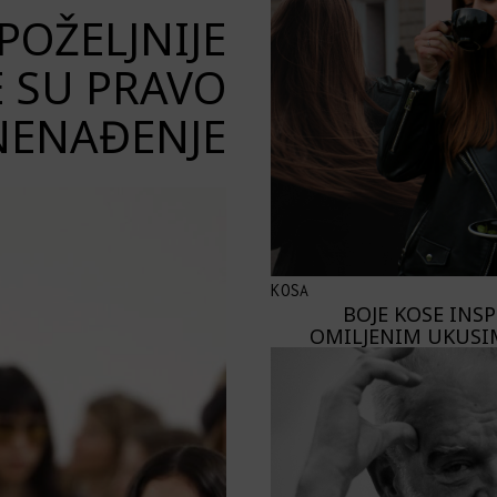
OŽELJNIJE
E SU PRAVO
NENAĐENJE
KOSA
BOJE KOSE INS
OMILJENIM UKUSI