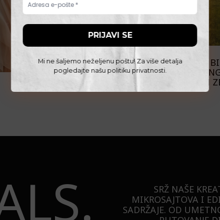
PUTOVANJA
WOLF TRAIL: DA LI BI
Mi ne šaljemo neželjenu poštu! Za više detalja
NA HAJKING
pogledajte našu
politiku privatnosti
.
EVROPSKIH Z
ALS.
SRŽ NAŠE KREA
MIKROSAJTOVA I ED
SADRŽAJE. OD UMETNO