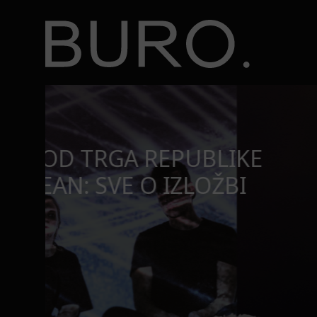
BURO.
Top 10 najsmešnijih momenata Rikija Džervejsa
BURO.MEN
TOP 10 NAJSMEŠNIJIH
RIKIJA DŽERVEJSA