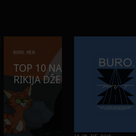
Neobična priča o bliznakinjama
FILM I TV
 MOMENATA
NEOBIČNA PR
BLIZNAKINJA
INSPIRISALE
FILM