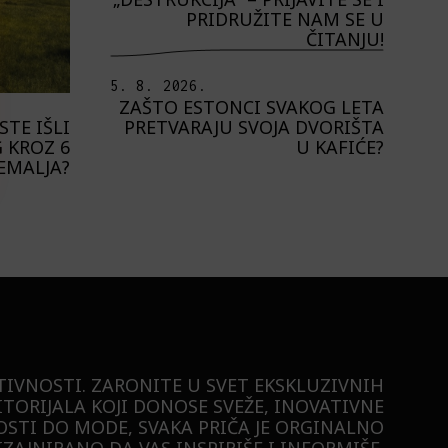
PRIDRUŽITE NAM SE U
ČITANJU!
5. 8. 2026.
ZAŠTO ESTONCI SVAKOG LETA
PRETVARAJU SVOJA DVORIŠTA
STE IŠLI
U KAFIĆE?
 KROZ 6
EMALJA?
TIVNOSTI. ZARONITE U SVET EKSKLUZIVNIH
ITORIJALA KOJI DONOSE SVEŽE, INOVATIVNE
STI DO MODE, SVAKA PRIČA JE ORGINALNO