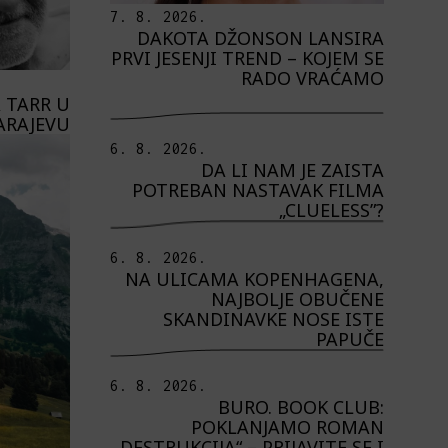
7. 8. 2026.
DAKOTA DŽONSON LANSIRA
PRVI JESENJI TREND – KOJEM SE
RADO VRAĆAMO
 TARR U
ARAJEVU
6. 8. 2026.
DA LI NAM JE ZAISTA
POTREBAN NASTAVAK FILMA
„CLUELESS”?
6. 8. 2026.
NA ULICAMA KOPENHAGENA,
NAJBOLJE OBUČENE
SKANDINAVKE NOSE ISTE
PAPUČE
6. 8. 2026.
BURO. BOOK CLUB:
POKLANJAMO ROMAN
„DESTRUKCIJA“ – PRIJAVITE SE I