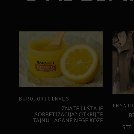
BURO.ORIGINALS
INSAJD
RNIER
ZNATE LI ŠTA JE
 NIŠTA
SORBETIZACIJA? OTKRIJTE
B
ISTILA
TAJNU LAGANE NEGE KOŽE
STI