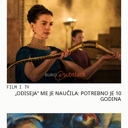
FILM I TV
„ODISEJA“ ME JE NAUČILA: POTREBNO JE 10
GODINA