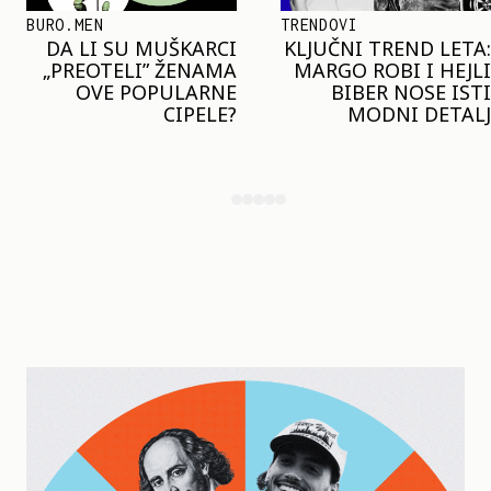
TRENDOVI
SHOPPING
KLJUČNI TREND LETA:
JOŠ JE RANO ZA JAKNE
MARGO ROBI I HEJLI
– ALI U RESERVED JE
BIBER NOSE ISTI
STIGAO MODEL KOJI
MODNI DETALJ
ĆE BITI VELIKI TREND