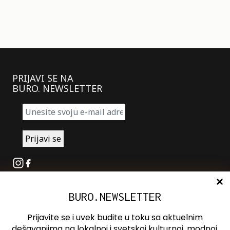
PRIJAVI SE NA
BURO. NEWSLETTER
Instagram
Facebook
BURO.NEWSLETTER
O nama
Oglašavanje
Prijavite se i uvek budite u toku sa aktuelnim
Kontakt
dešavanjima na lokalnoj i svetskoj kulturnoj, modnoj,