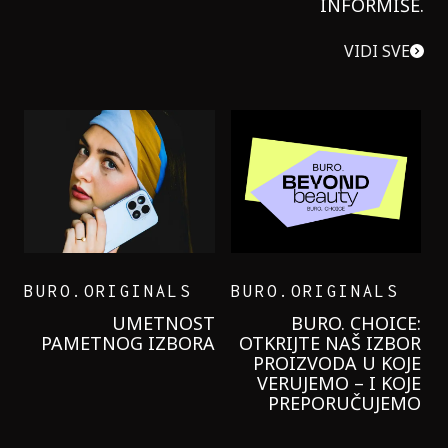
INFORMIŠE.
VIDI SVE
BURO.ORIGINALS
BURO.ORIGINALS
LEVI’S ON THE ROAD
PROBALA SAM NOVU
GARNIER KREMU I
NIKADA NIŠTA
LAGANIJE NISAM
KORISTILA