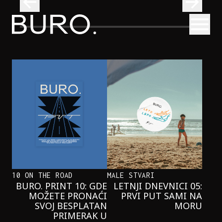
BURO.
Otvori
Onaj jedan proizvod koji stalno selimo sa police u torbe
BURO.MEN
ONAJ JEDAN PROIZVOD KOJI
STALNO SELIMO SA POLICE U
TORBE
10 ON THE ROAD
MALE STVARI
BURO. PRINT 10: GDE
LETNJI DNEVNICI 05:
MOŽETE PRONAĆI
PRVI PUT SAMI NA
SVOJ BESPLATAN
MORU
PRIMERAK U