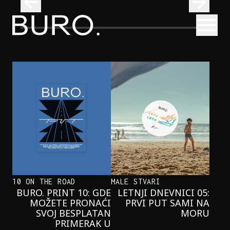
BURO.
Otvori
se i pridružite nam se u čitanju!
Onaj jedan proizvod koji stalno selimo sa police u torbe
BURO.MEN
ONAJ JEDAN PROIZVOD KOJI
STALNO SELIMO SA POLICE U
TORBE
10 ON THE ROAD
MALE STVARI
BURO. PRINT 10: GDE
LETNJI DNEVNICI 05:
MOŽETE PRONAĆI
PRVI PUT SAMI NA
SVOJ BESPLATAN
MORU
PRIMERAK U