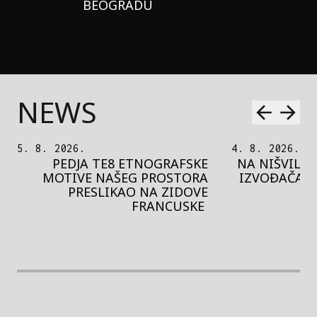
BEOGRADU
NEWS
5. 8. 2026.
4. 8. 2026.
PEDJA TE8 ETNOGRAFSKE
NA NIŠVILU 
MOTIVE NAŠEG PROSTORA
IZVOĐAČA S
PRESLIKAO NA ZIDOVE
FRANCUSKE
rethodna slika
Next image