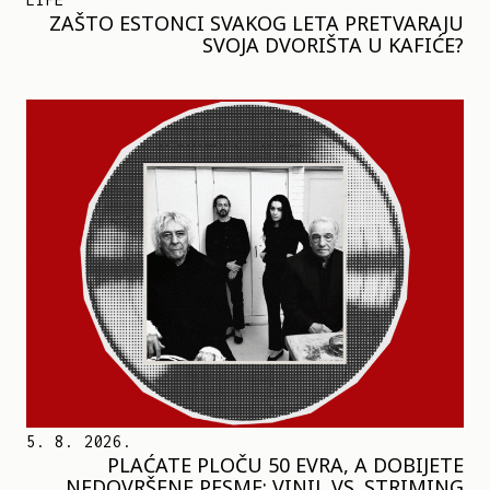
ZAŠTO ESTONCI SVAKOG LETA PRETVARAJU
SVOJA DVORIŠTA U KAFIĆE?
5. 8. 2026.
PLAĆATE PLOČU 50 EVRA, A DOBIJETE
NEDOVRŠENE PESME: VINIL VS. STRIMING