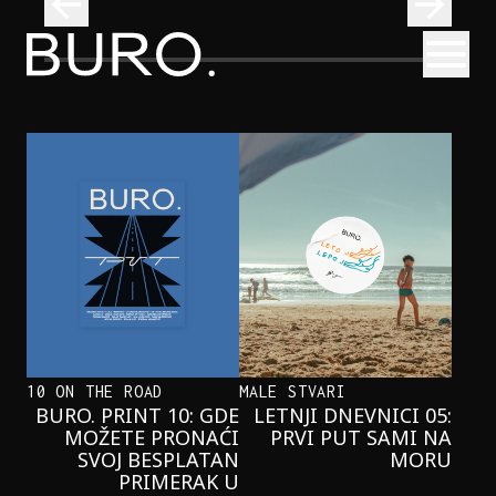
BURO.
Otvori
Najčistija kupališta u Srbiji koja posećujemo ovog leta
PUTOVANJA
NAJČISTIJA KUPALIŠTA U SRBIJI KOJA
POSEĆUJEMO OVOG LETA
10 ON THE ROAD
MALE STVARI
BURO. PRINT 10: GDE
LETNJI DNEVNICI 05:
MOŽETE PRONAĆI
PRVI PUT SAMI NA
SVOJ BESPLATAN
MORU
PRIMERAK U