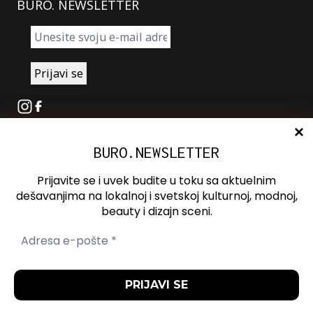
BURO. NEWSLETTER
Instagram
Facebook
BURO.NEWSLETTER
O nama
Oglašavanje
Prijavite se i uvek budite u toku sa aktuelnim
Kontakt
dešavanjima na lokalnoj i svetskoj kulturnoj, modnoj,
beauty i dizajn sceni.
Spotify
Otvori ili zatvori pretragu
Politika
Politika
Uslovi