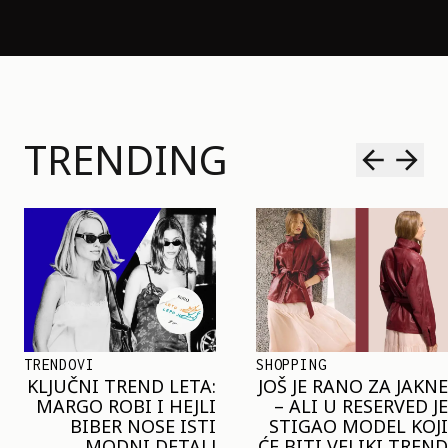
TRENDING
SHOPPING
TRENDOVI
JOŠ JE RANO ZA JAKNE
NAJVEĆI MIKRO-
– ALI U RESERVED JE
TREND SEZONE VAS
STIGAO MODEL KOJI
POZIVA DA SPOJITE
ĆE BITI VELIKI TREND
NESPOJIVO