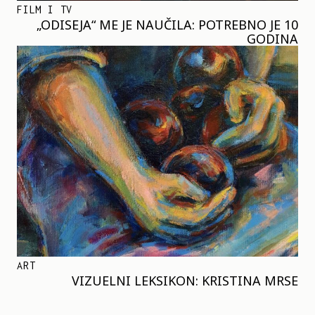
FILM I TV
„ODISEJA“ ME JE NAUČILA: POTREBNO JE 10
GODINA
ART
VIZUELNI LEKSIKON: KRISTINA MRSE