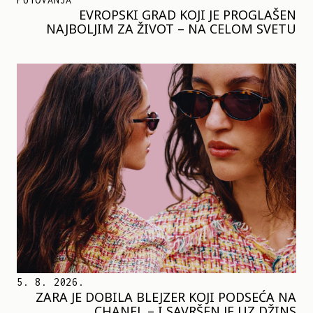
EVROPSKI GRAD KOJI JE PROGLAŠEN
NAJBOLJIM ZA ŽIVOT – NA CELOM SVETU
5. 8. 2026.
ZARA JE DOBILA BLEJZER KOJI PODSEĆA NA
CHANEL – I SAVRŠEN JE UZ DŽINS