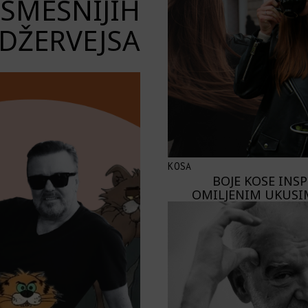
JSMEŠNIJIH
DŽERVEJSA
KOSA
BOJE KOSE INS
OMILJENIM UKUSI