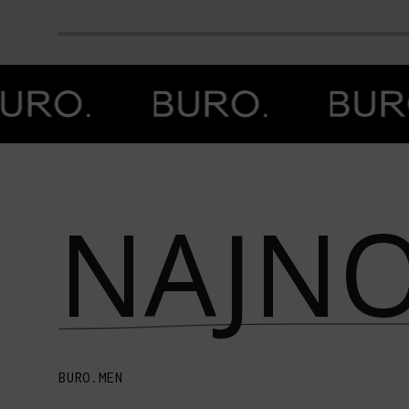
Prethodna slika
Next image
NAJNO
BURO.MEN