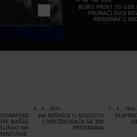
10 ON THE ROAD
BURO. PRINT 10: GDE
PRONAĆI SVOJ BE
PRIMERAK U B
4. 8. 2026.
7. 8. 2026
NOGRAFSKE
NA NIŠVILU U AVGUSTU
PLAYING
IVE NAŠEG
1.000 IZVOĐAČA SA 300
O
SLIKAO NA
PROGRAMA
FRANCUSKE