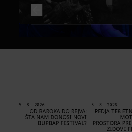
5. 8. 2026.
5. 8. 2026.
TISAK
OD BAROKA DO REJVA:
PEDJA TE8 ET
OD 8.
ŠTA NAM DONOSI NOVI
MOT
LJONU
BUPBAP FESTIVAL?
PROSTORA PRE
ORIĆ“
ZIDOVE 