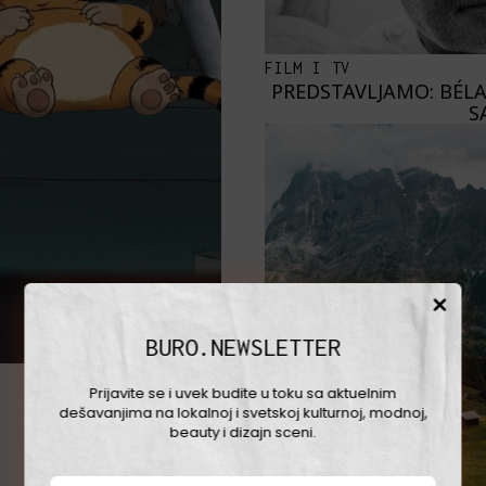
FILM I TV
PREDSTAVLJAMO: BÉLA
S
BURO.NEWSLETTER
Prijavite se i uvek budite u toku sa aktuelnim
dešavanjima na lokalnoj i svetskoj kulturnoj, modnoj,
beauty i dizajn sceni.