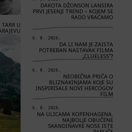
DAKOTA DŽONSON LANSIRA
PRVI JESENJI TREND – KOJEM SE
RADO VRAĆAMO
 TARR U
ARAJEVU
6. 8. 2026.
DA LI NAM JE ZAISTA
POTREBAN NASTAVAK FILMA
„CLUELESS”?
6. 8. 2026.
NEOBIČNA PRIČA O
BLIZNAKINJAMA KOJE SU
INSPIRISALE NOVI HERCOGOV
FILM
6. 8. 2026.
NA ULICAMA KOPENHAGENA,
NAJBOLJE OBUČENE
SKANDINAVKE NOSE ISTE
PAPUČE