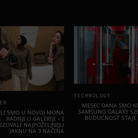
TECHNOLOGY
ER
MESEC DANA SMO KO
SAMSUNG GALAXY S26
ILI SMO U NOVOJ MONA
BUDUĆNOST STAJE 
RADNJI U GALERIJI – I
LIZOVALI NAJPOŽELJNIJU
JAKNU NA 3 NAČINA