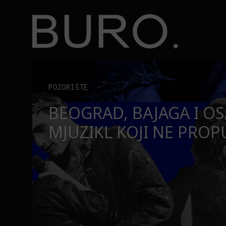
BURO.
užite nam se u čitanju!
Beograd, Bajaga i osamdesete: Mjuzikl koji ne pr
POZORIŠTE
O
BEOGRAD, BAJAGA I O
MJUZIKL KOJI NE PRO
SE