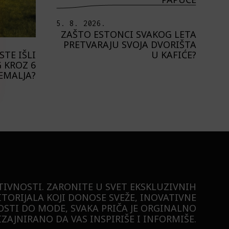
5. 8. 2026.
ZAŠTO ESTONCI SVAKOG LETA
PRETVARAJU SVOJA DVORIŠTA
U KAFIĆE?
STE IŠLI
 KROZ 6
EMALJA?
TIVNOSTI. ZARONITE U SVET EKSKLUZIVNIH
ITORIJALA KOJI DONOSE SVEŽE, INOVATIVNE
STI DO MODE, SVAKA PRIČA JE ORGINALNO
ZAJNIRANO DA VAS INSPIRIŠE I INFORMIŠE.