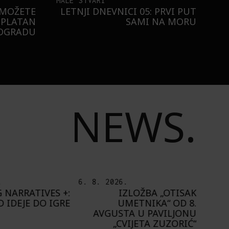
MALE STVARI
 MOŽETE
LETNJI DNEVNICI 05: PRVI PUT
SPLATAN
SAMI NA MORU
EOGRADU
NEWS.
.
6. 8. 2026.
5. 8.
 NARRATIVES +:
IZLOŽBA „OTISAK
O
D IDEJE DO IGRE
UMETNIKA“ OD 8.
ŠT
AVGUSTA U PAVILJONU
„CVIJETA ZUZORIĆ“