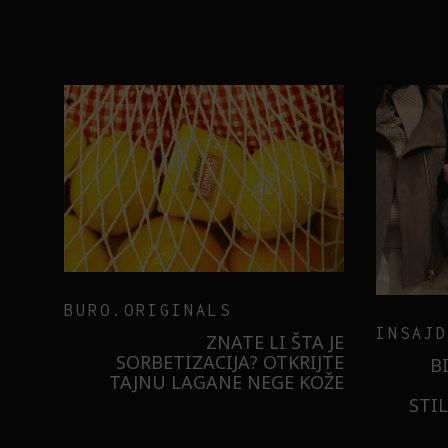
BURO.ORIGINALS
INSAJD
RNIER
ZNATE LI ŠTA JE
 NIŠTA
SORBETIZACIJA? OTKRIJTE
B
ISTILA
TAJNU LAGANE NEGE KOŽE
STI