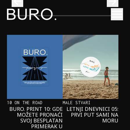
BURO.
Otvori
Onaj jedan proizvod koji stalno selimo sa police u torbe
BURO.MEN
ONAJ JEDAN PROIZVOD KOJI
STALNO SELIMO SA POLICE U
TORBE
10 ON THE ROAD
MALE STVARI
BURO. PRINT 10: GDE
LETNJI DNEVNICI 05:
MOŽETE PRONAĆI
PRVI PUT SAMI NA
SVOJ BESPLATAN
MORU
PRIMERAK U