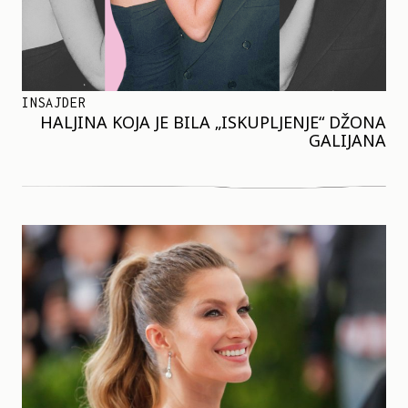
INSAJDER
HALJINA KOJA JE BILA „ISKUPLJENJE“ DŽONA
GALIJANA