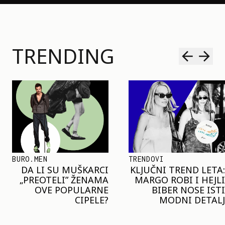
TRENDING
TRENDOVI
SHOPPING
KLJUČNI TREND LETA:
JOŠ JE RANO ZA JAKNE
MARGO ROBI I HEJLI
– ALI U RESERVED JE
BIBER NOSE ISTI
STIGAO MODEL KOJI
MODNI DETALJ
ĆE BITI VELIKI TREND