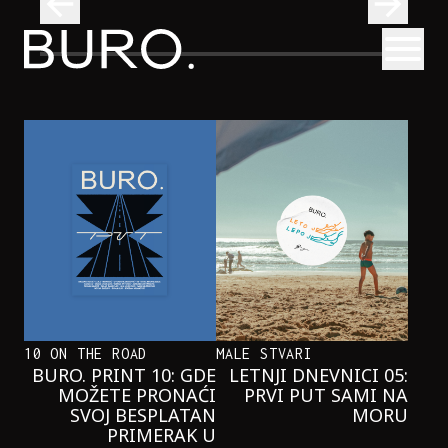
BURO.
Otvori
Neobična priča o bliznakinjama koje su inspirisale novi He
FILM I TV
NEOBIČNA PRIČA O BLIZNAKINJAMA
KOJE SU INSPIRISALE NOVI
HERCOGOV FILM
10 ON THE ROAD
MALE STVARI
BURO. PRINT 10: GDE
LETNJI DNEVNICI 05:
MOŽETE PRONAĆI
PRVI PUT SAMI NA
SVOJ BESPLATAN
MORU
PRIMERAK U