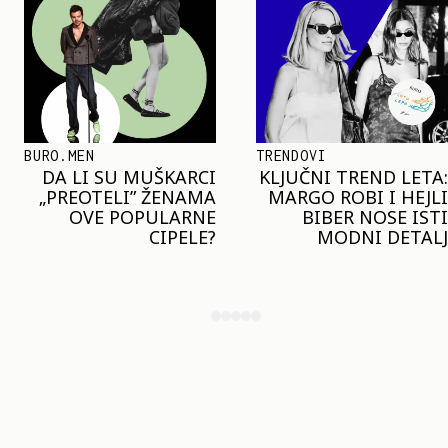
TRENDOVI
SHOPPING
KLJUČNI TREND LETA:
JOŠ JE RANO ZA JAKNE
MARGO ROBI I HEJLI
– ALI U RESERVED JE
BIBER NOSE ISTI
STIGAO MODEL KOJI
MODNI DETALJ
ĆE BITI VELIKI TREND