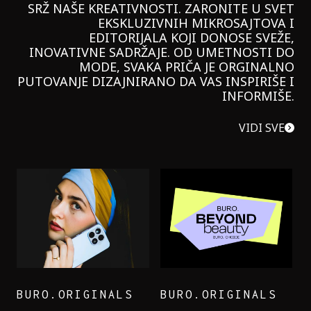
SRŽ NAŠE KREATIVNOSTI. ZARONITE U SVET
EKSKLUZIVNIH MIKROSAJTOVA I
EDITORIJALA KOJI DONOSE SVEŽE,
INOVATIVNE SADRŽAJE. OD UMETNOSTI DO
MODE, SVAKA PRIČA JE ORGINALNO
PUTOVANJE DIZAJNIRANO DA VAS INSPIRIŠE I
INFORMIŠE.
VIDI SVE
BURO.ORIGINALS
BURO.ORIGINALS
LEVI’S ON THE ROAD
PROBALA SAM NOVU