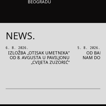
BEOGRADU
NEWS.
5. 8. 2026.
5. 8. 2026.
OD BAROKA DO REJVA: ŠTA
PEDJA 
NAM DONOSI NOVI BUPBAP
MOTIVE 
FESTIVAL?
PRES
rethodna slika
Next image