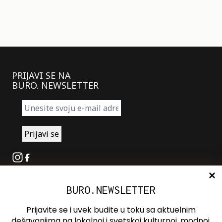
PRIJAVI SE NA
BURO. NEWSLETTER
Instagram
Facebook
BURO.NEWSLETTER
O nama
Oglašavanje
Prijavite se i uvek budite u toku sa aktuelnim
Kontakt
dešavanjima na lokalnoj i svetskoj kulturnoj, modnoj,