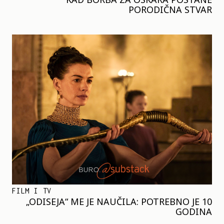
PORODIČNA STVAR
FILM I TV
„ODISEJA“ ME JE NAUČILA: POTREBNO JE 10
GODINA