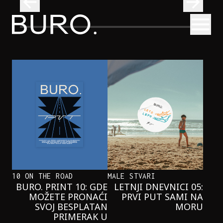
BURO.
Otvori
Onaj jedan proizvod koji stalno selimo sa police u torbe
BURO.MEN
ONAJ JEDAN PROIZVOD KOJI
STALNO SELIMO SA POLICE U
TORBE
10 ON THE ROAD
MALE STVARI
BURO. PRINT 10: GDE
LETNJI DNEVNICI 05:
MOŽETE PRONAĆI
PRVI PUT SAMI NA
SVOJ BESPLATAN
MORU
PRIMERAK U