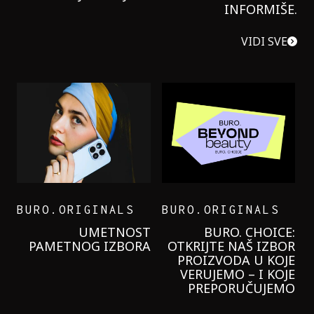
INFORMIŠE.
VIDI SVE
BURO.ORIGINALS
BURO.ORIGINALS
LEVI’S ON THE ROAD
PROBALA SAM NOVU
GARNIER KREMU I
NIKADA NIŠTA
LAGANIJE NISAM
KORISTILA