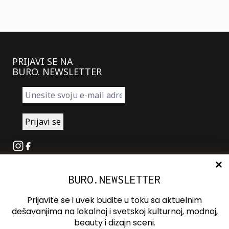
PRIJAVI SE NA
BURO. NEWSLETTER
Instagram
Facebook
BURO.NEWSLETTER
O nama
Oglašavanje
Prijavite se i uvek budite u toku sa aktuelnim
Kontakt
dešavanjima na lokalnoj i svetskoj kulturnoj, modnoj,
beauty i dizajn sceni.