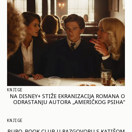
KNJIGE
NA DISNEY+ STIŽE EKRANIZACIJA ROMANA O
ODRASTANJU AUTORA „AMERIČKOG PSIHA“
KNJIGE
BURO. BOOK CLUB U RAZGOVORU S KATIŠOM