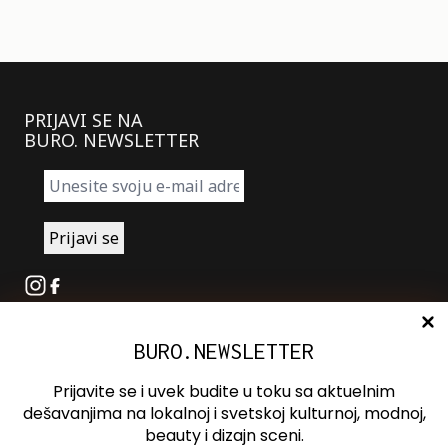
PRIJAVI SE NA
BURO. NEWSLETTER
Instagram
Facebook
BURO.NEWSLETTER
O nama
Oglašavanje
Prijavite se i uvek budite u toku sa aktuelnim
Kontakt
dešavanjima na lokalnoj i svetskoj kulturnoj, modnoj,
beauty i dizajn sceni.