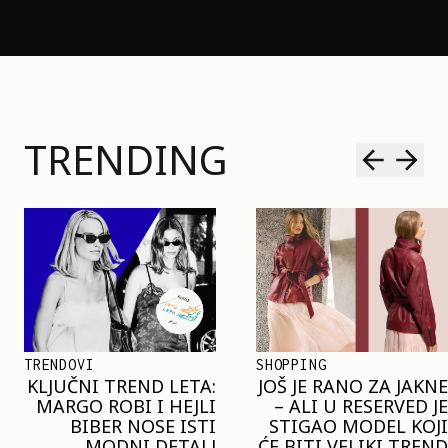
TRENDING
SHOPPING
TRENDOVI
JOŠ JE RANO ZA JAKNE
NAJVEĆI MIKRO-
– ALI U RESERVED JE
TREND SEZONE VAS
STIGAO MODEL KOJI
POZIVA DA SPOJITE
ĆE BITI VELIKI TREND
NESPOJIVO