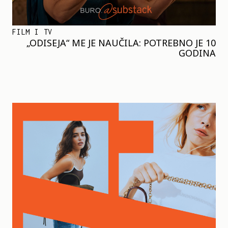
FILM I TV
„ODISEJA“ ME JE NAUČILA: POTREBNO JE 10
GODINA