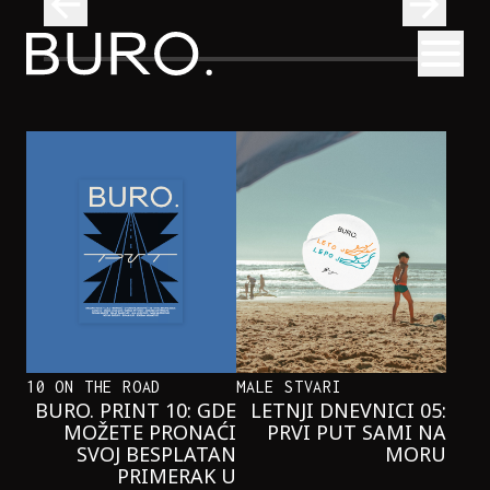
BURO.
Otvori
Najčistija kupališta u Srbiji koja posećujemo ovog leta
PUTOVANJA
NAJČISTIJA KUPALIŠTA U SRBIJI KOJA
POSEĆUJEMO OVOG LETA
10 ON THE ROAD
MALE STVARI
BURO. PRINT 10: GDE
LETNJI DNEVNICI 05:
MOŽETE PRONAĆI
PRVI PUT SAMI NA
SVOJ BESPLATAN
MORU
PRIMERAK U