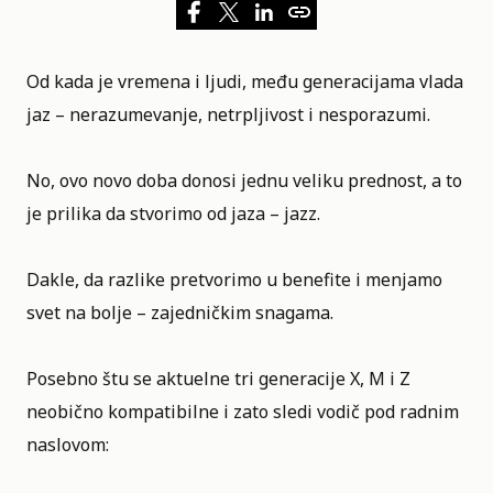
Od kada je vremena i ljudi, među generacijama vlada
jaz – nerazumevanje, netrpljivost i nesporazumi.
No, ovo novo doba donosi jednu veliku prednost, a to
je prilika da stvorimo od jaza – jazz.
Dakle, da razlike pretvorimo u benefite i menjamo
svet na bolje – zajedničkim snagama.
Posebno štu se aktuelne tri generacije X, M i Z
neobično kompatibilne i zato sledi vodič pod radnim
naslovom: