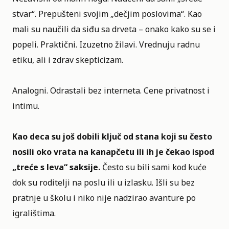
stvar“. Prepušteni svojim „dečjim poslovima“. Kao
mali su naučili da siđu sa drveta – onako kako su se i
popeli. Praktični. Izuzetno žilavi. Vrednuju radnu
etiku, ali i zdrav skepticizam.
Analogni. Odrastali bez interneta. Cene privatnost i
intimu.
Kao deca su još dobili ključ od stana koji su često
nosili oko vrata na kanapčetu ili ih je čekao ispod
„treće s leva“ saksije.
Često su bili sami kod kuće
dok su roditelji na poslu ili u izlasku. Išli su bez
pratnje u školu i niko nije nadzirao avanture po
igralištima.