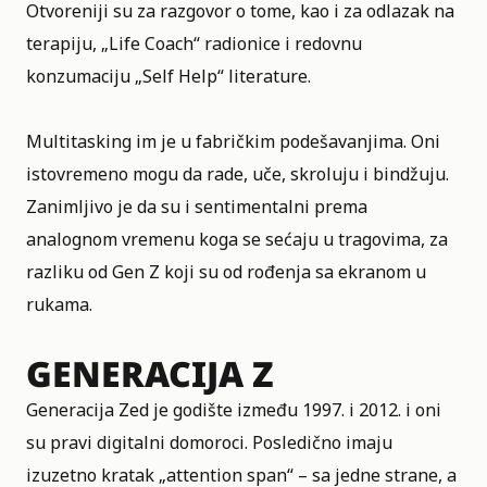
Otvoreniji su za razgovor o tome, kao i za odlazak na
terapiju, „Life Coach“ radionice i redovnu
konzumaciju „Self Help“ literature.
Multitasking im je u fabričkim podešavanjima. Oni
istovremeno mogu da rade, uče, skroluju i bindžuju.
Zanimljivo je da su i sentimentalni prema
analognom vremenu koga se sećaju u tragovima, za
razliku od Gen Z koji su od rođenja sa ekranom u
rukama.
GENERACIJA Z
Generacija Zed
je godište između 1997. i 2012. i oni
su pravi digitalni domoroci. Posledično imaju
izuzetno kratak „attention span“ – sa jedne strane, a