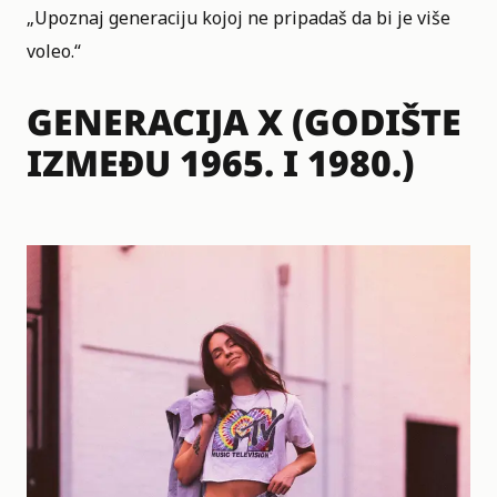
„Upoznaj generaciju kojoj ne pripadaš da bi je više
voleo.“
GENERACIJA X (GODIŠTE
IZMEĐU 1965. I 1980.)