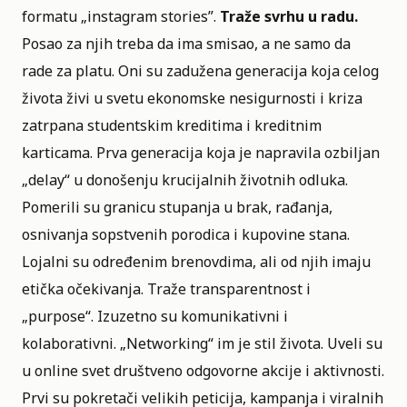
formatu „instagram stories”.
Traže svrhu u radu.
Posao za njih treba da ima smisao, a ne samo da
rade za platu. Oni su zadužena generacija koja celog
života živi u svetu ekonomske nesigurnosti i kriza
zatrpana studentskim kreditima i kreditnim
karticama. Prva generacija koja je napravila ozbiljan
„delay“ u donošenju krucijalnih životnih odluka.
Pomerili su granicu stupanja u brak, rađanja,
osnivanja sopstvenih porodica i kupovine stana.
Lojalni su određenim brenovdima, ali od njih imaju
etička očekivanja. Traže transparentnost i
„purpose“. Izuzetno su komunikativni i
kolaborativni. „Networking“ im je stil života. Uveli su
u online svet društveno odgovorne akcije i aktivnosti.
Prvi su pokretači velikih peticija, kampanja i viralnih