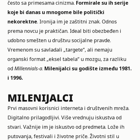
često sa primesama cinizma.
Formirale su ih serije
koje bi danas u mnogome bile politički
nekorektne
. Ironija im je zaštitni znak. Odnos
prema novcu je praktičan. Ideal biti obezbeđen i
udobno smešten u društvu socijalne pravde.
Vremenom su savladali „targete“, ali nemaju
organski format „eksel tabela“ u mozgu, za razliku
od
Millennials-a
.
Milenijalci su godište između 1981.
i 1996.
MILENIJALCI
Prvi masovni korisnici interneta i društvenih mreža.
Digitalno prilagodljivi. Više vrednuju iskustva od
stvari. Važnije im je iskustvo od predmeta. Lože ih
putovanja, festivali i životne priče. Životni stil u