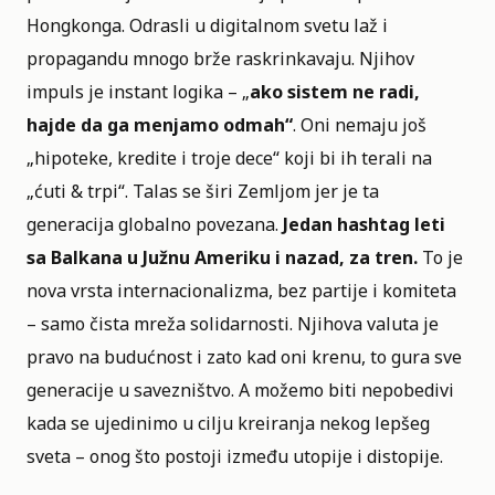
Hongkonga. Odrasli u digitalnom svetu laž i
propagandu mnogo brže raskrinkavaju. Njihov
impuls je instant logika – „
ako sistem ne radi,
hajde da ga menjamo odmah“
. Oni nemaju još
„hipoteke, kredite i troje dece“ koji bi ih terali na
„ćuti & trpi“. Talas se širi Zemljom jer je ta
generacija globalno povezana.
Jedan hashtag leti
sa Balkana u Južnu Ameriku i nazad, za tren.
To je
nova vrsta internacionalizma, bez partije i komiteta
– samo čista mreža solidarnosti. Njihova valuta je
pravo na budućnost i zato kad oni krenu, to gura sve
generacije u savezništvo. A možemo biti nepobedivi
kada se ujedinimo u cilju kreiranja nekog lepšeg
sveta – onog što postoji između utopije i distopije.