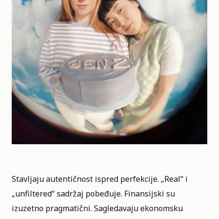
Stavljaju autentičnost ispred perfekcije. „Real“ i
„unfiltered“ sadržaj pobeđuje. Finansijski su
izuzetno pragmatični. Sagledavaju ekonomsku