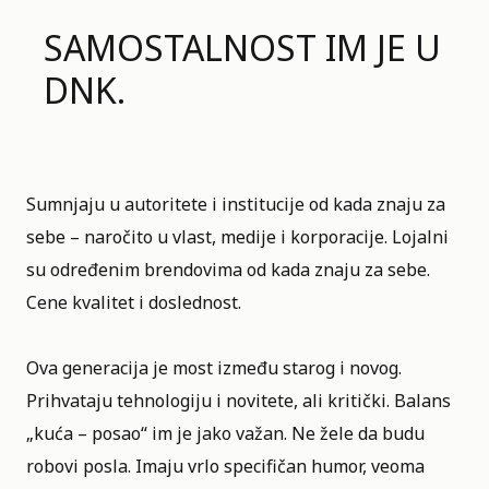
SAMOSTALNOST IM JE U
DNK.
Sumnjaju u autoritete i institucije od kada znaju za
sebe – naročito u vlast, medije i korporacije. Lojalni
su određenim brendovima od kada znaju za sebe.
Cene kvalitet i doslednost.
Ova generacija je most između starog i novog.
Prihvataju tehnologiju i novitete, ali kritički. Balans
„kuća – posao“ im je jako važan. Ne žele da budu
robovi posla. Imaju vrlo specifičan humor, veoma