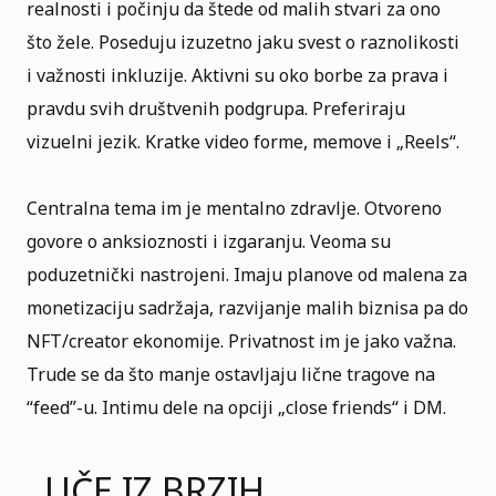
realnosti i počinju da štede od malih stvari za ono
što žele. Poseduju izuzetno jaku svest o raznolikosti
i važnosti inkluzije. Aktivni su oko borbe za prava i
pravdu svih društvenih podgrupa. Preferiraju
vizuelni jezik. Kratke video forme, memove i „Reels“.
Centralna tema im je mentalno zdravlje. Otvoreno
govore o anksioznosti i izgaranju. Veoma su
poduzetnički nastrojeni. Imaju planove od malena za
monetizaciju sadržaja, razvijanje malih biznisa pa do
NFT/creator ekonomije. Privatnost im je jako važna.
Trude se da što manje ostavljaju lične tragove na
“feed”-u. Intimu dele na opciji „close friends“ i DM.
UČE IZ BRZIH