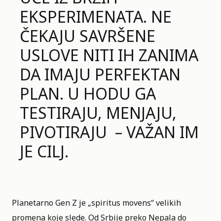
EKSPERIMENATA. NE
ČEKAJU SAVRŠENE
USLOVE NITI IH ZANIMA
DA IMAJU PERFEKTAN
PLAN. U HODU GA
TESTIRAJU, MENJAJU,
PIVOTIRAJU – VAŽAN IM
JE CILJ.
Planetarno Gen Z je „spiritus movens“ velikih
promena koje slede. Od Srbije preko Nepala do