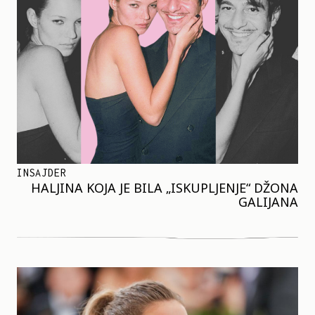
INSAJDER
HALJINA KOJA JE BILA „ISKUPLJENJE“ DŽONA
GALIJANA