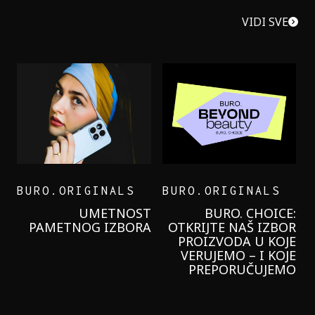
VIDI SVE
BURO.ORIGINALS
BURO.ORIGINALS
LEVI’S ON THE ROAD
PROBALA SAM NOVU
GARNIER KREMU I
NIKADA NIŠTA
LAGANIJE NISAM
KORISTILA