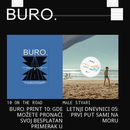
BURO.
Otvori
Onaj jedan proizvod koji stalno selimo sa police u torbe
BURO.MEN
ONAJ JEDAN PROIZVOD KOJI
STALNO SELIMO SA POLICE U
TORBE
10 ON THE ROAD
MALE STVARI
BURO. PRINT 10: GDE
LETNJI DNEVNICI 05:
MOŽETE PRONAĆI
PRVI PUT SAMI NA
SVOJ BESPLATAN
MORU
PRIMERAK U