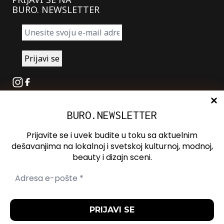
BURO. NEWSLETTER
Instagram
Facebook
BURO.NEWSLETTER
O nama
Oglašavanje
Prijavite se i uvek budite u toku sa aktuelnim
Kontakt
dešavanjima na lokalnoj i svetskoj kulturnoj, modnoj,
beauty i dizajn sceni.
Spotify
Otvori ili zatvori pretragu