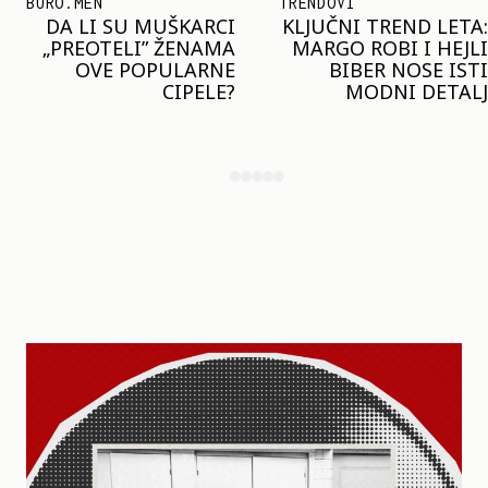
TRENDOVI
SHOPPING
KLJUČNI TREND LETA:
JOŠ JE RANO ZA JAKNE
MARGO ROBI I HEJLI
– ALI U RESERVED JE
BIBER NOSE ISTI
STIGAO MODEL KOJI
MODNI DETALJ
ĆE BITI VELIKI TREND