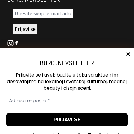
Instagram
Facebook
BURO.NEWSLETTER
O nama
Oglašavanje
Prijavite se i uvek budite u toku sa aktuelnim
Kontakt
dešavanjima na lokalnoj i svetskoj kulturnoj, modnoj,
beauty i dizajn sceni.
Spotify
Otvori ili zatvori pretragu
Politika
Politika
Uslovi