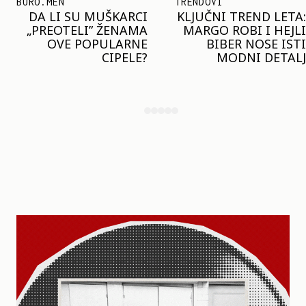
TRENDOVI
SHOPPING
KLJUČNI TREND LETA:
JOŠ JE RANO ZA JAKNE
MARGO ROBI I HEJLI
– ALI U RESERVED JE
BIBER NOSE ISTI
STIGAO MODEL KOJI
MODNI DETALJ
ĆE BITI VELIKI TREND