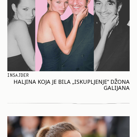
INSAJDER
HALJINA KOJA JE BILA „ISKUPLJENJE“ DŽONA
GALIJANA