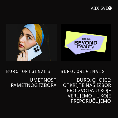
VIDI SVE
BURO.ORIGINALS
BURO.ORIGINALS
LEVI’S ON THE ROAD
PROBALA SAM NOVU
GARNIER KREMU I
NIKADA NIŠTA
LAGANIJE NISAM
KORISTILA