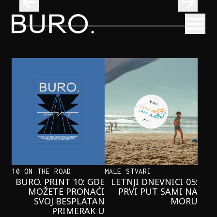
BURO.
Otvori
Onaj jedan proizvod koji stalno selimo sa police u torbe
BURO.MEN
ONAJ JEDAN PROIZVOD KOJI
STALNO SELIMO SA POLICE U
TORBE
10 ON THE ROAD
MALE STVARI
BURO. PRINT 10: GDE
LETNJI DNEVNICI 05:
MOŽETE PRONAĆI
PRVI PUT SAMI NA
SVOJ BESPLATAN
MORU
PRIMERAK U