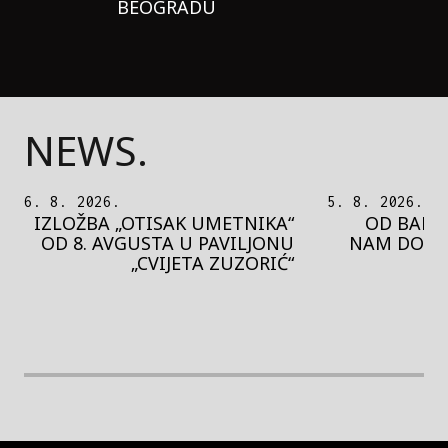
BEOGRADU
NEWS.
5. 8. 2026.
5. 8. 2026.
OD BAROKA DO REJVA: ŠTA
PEDJA 
NAM DONOSI NOVI BUPBAP
MOTIVE 
FESTIVAL?
PRES
rethodna slika
Next image