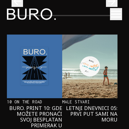
BURO.
Otvori
Onaj jedan proizvod koji stalno selimo sa police u torbe
BURO.MEN
ONAJ JEDAN PROIZVOD KOJI
STALNO SELIMO SA POLICE U
TORBE
10 ON THE ROAD
MALE STVARI
BURO. PRINT 10: GDE
LETNJI DNEVNICI 05:
MOŽETE PRONAĆI
PRVI PUT SAMI NA
SVOJ BESPLATAN
MORU
PRIMERAK U