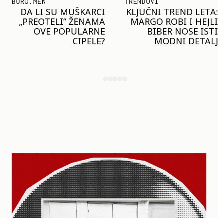
TRENDOVI
SHOPPING
KLJUČNI TREND LETA:
JOŠ JE RANO ZA JAKNE
MARGO ROBI I HEJLI
– ALI U RESERVED JE
BIBER NOSE ISTI
STIGAO MODEL KOJI
MODNI DETALJ
ĆE BITI VELIKI TREND