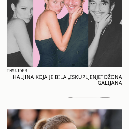
INSAJDER
HALJINA KOJA JE BILA „ISKUPLJENJE“ DŽONA
GALIJANA