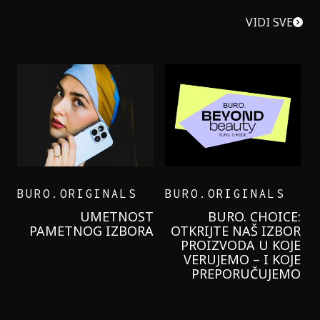
VIDI SVE
BURO.ORIGINALS
BURO.ORIGINALS
LEVI’S ON THE ROAD
PROBALA SAM NOVU
GARNIER KREMU I
NIKADA NIŠTA
LAGANIJE NISAM
KORISTILA