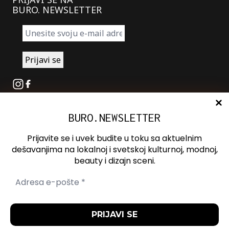
BURO. NEWSLETTER
Instagram
Facebook
BURO.NEWSLETTER
O nama
Oglašavanje
Prijavite se i uvek budite u toku sa aktuelnim
Kontakt
dešavanjima na lokalnoj i svetskoj kulturnoj, modnoj,
beauty i dizajn sceni.
Spotify
Otvori ili zatvori pretragu