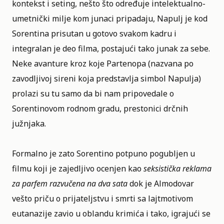
kontekst i seting, nešto što određuje intelektualno-
umetnički milje kom junaci pripadaju, Napulj je kod
Sorentina prisutan u gotovo svakom kadru i
integralan je deo filma, postajući tako junak za sebe.
Neke avanture kroz koje Partenopa (nazvana po
zavodljivoj sireni koja predstavlja simbol Napulja)
prolazi su tu samo da bi nam pripovedale o
Sorentinovom rodnom gradu, prestonici drčnih
južnjaka.
Formalno je zato Sorentino potpuno pogubljen u
filmu koji je zajedljivo ocenjen kao
seksistička reklama
za parfem razvučena na dva sata
dok je Almodovar
vešto priču o prijateljstvu i smrti sa lajtmotivom
eutanazije zavio u oblandu krimića i tako, igrajući se