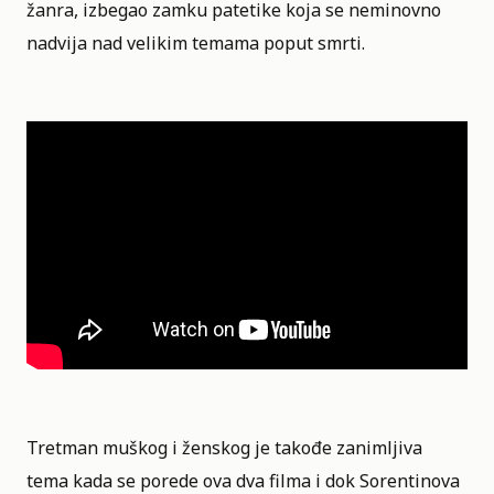
žanra, izbegao zamku patetike koja se neminovno
nadvija nad velikim temama poput smrti.
Tretman muškog i ženskog je takođe zanimljiva
tema kada se porede ova dva filma i dok Sorentinova