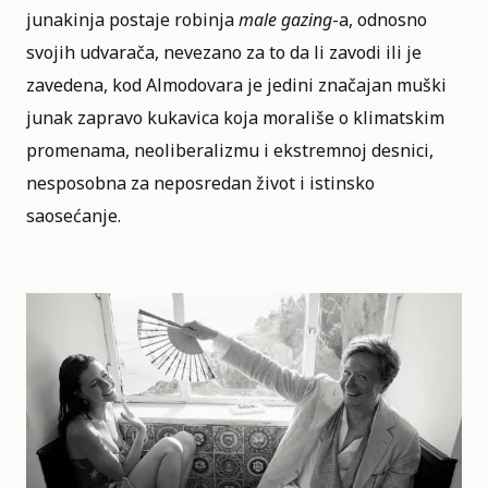
junakinja postaje robinja
male gazing
-a, odnosno
svojih udvarača, nevezano za to da li zavodi ili je
zavedena, kod Almodovara je jedini značajan muški
junak zapravo kukavica koja morališe o klimatskim
promenama, neoliberalizmu i ekstremnoj desnici,
nesposobna za neposredan život i istinsko
saosećanje.