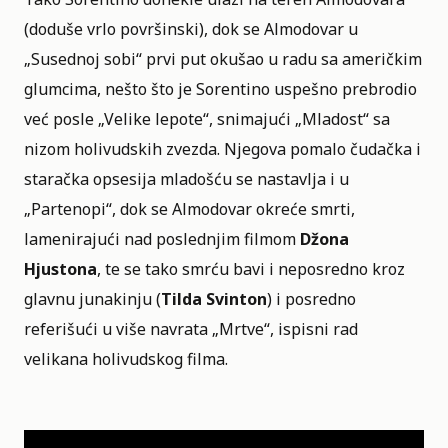
(doduše vrlo površinski), dok se Almodovar u
„
Susednoj sobi
“ prvi put okušao u radu sa američkim
glumcima, nešto što je Sorentino uspešno prebrodio
već posle „Velike lepote“, snimajući „Mladost“ sa
nizom holivudskih zvezda. Njegova pomalo čudačka i
staračka opsesija mladošću se nastavlja i u
„Partenopi“, dok se Almodovar okreće smrti,
lamenirajući nad poslednjim filmom
Džona
Hjustona
, te se tako smrću bavi i neposredno kroz
glavnu junakinju (
Tilda Svinton
) i posredno
referišući u više navrata „Mrtve“, ispisni rad
velikana holivudskog filma.