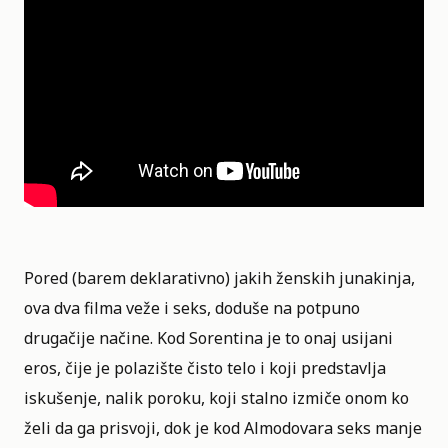
Pored (barem deklarativno) jakih ženskih junakinja,
ova dva filma veže i seks, doduše na potpuno
drugačije načine. Kod Sorentina je to onaj usijani
eros, čije je polazište čisto telo i koji predstavlja
iskušenje, nalik poroku, koji stalno izmiče onom ko
želi da ga prisvoji, dok je kod Almodovara seks manje