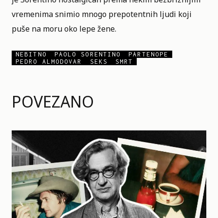
vremenima snimio mnogo prepotentnih ljudi koji
puše na moru oko lepe žene.
NEBITNO
PAOLO SORENTINO
PARTENOPE
PEDRO ALMODOVAR
SEKS
SMRT
POVEZANO