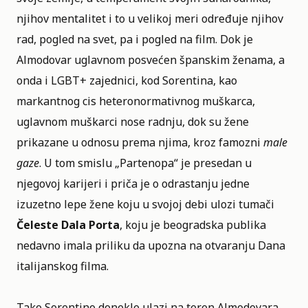
njihov mentalitet i to u velikoj meri određuje njihov
rad, pogled na svet, pa i pogled na film. Dok je
Almodovar uglavnom posvećen španskim ženama, a
onda i LGBT+ zajednici, kod Sorentina, kao
markantnog cis heteronormativnog muškarca,
uglavnom muškarci nose radnju, dok su žene
prikazane u odnosu prema njima, kroz famozni
male
gaze
. U tom smislu „
Partenopa
“ je presedan u
njegovoj karijeri i priča je o odrastanju jedne
izuzetno lepe žene koju u svojoj debi ulozi tumači
Čeleste Dala Porta
, koju je beogradska publika
nedavno imala priliku da upozna na otvaranju Dana
italijanskog filma.
Tako Sorentino donekle ulazi na teren Almodovara