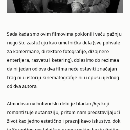
Sada kada smo ovim filmovima poklonili veću pažnju
nego što zaslužuju kao umetnička dela (sve pohvale
za kamermane, direktore fotografije, dizajnere
enterijera, rasvetu i ketering), dolazimo do rezimea
da ni jedan od ova dva filma neće ostaviti značajan
trag ni u istoriji kinematografije ni u opusu ijednog
od dva autora.
Almodovarov holivudski debi je hladan
flop
koji
romantizuje eutanaziju, pritom nam predstavljajući
život kao jedno estetično i praznjikavo iskustvo, dok
je Sorentino nostalgičan prema nekim bezbrižnijim