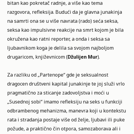
bitan kao pokretač radnje, a više kao tema
razgovora, refleksija. Budući da je glavna junakinja
na samrti ona se u više navrata (rado) seća seksa,
seksa kao impulsivne reakcije na smrt kojom je bila
okružena kao ratni reporter, a onda i seksa sa
ljubavnikom koga je delila sa svojom najboljom
drugaricom, književnicom (
Džulijen Mur
).
Za razliku od „Partenope“ gde je seksualnost
dragocen društveni kapital junakinje te joj služi vrlo
pragmatično za sticanje zadovoljstva i moći u
„Susednoj sobi“ imamo refleksiju na seks u funkciji
odbrambenog mehanizma, manevra koji u kontekstu
rata i stradanja postaje više od želje, ljubavi ili puke
požude, a praktično čin otpora, samozaborava ali i