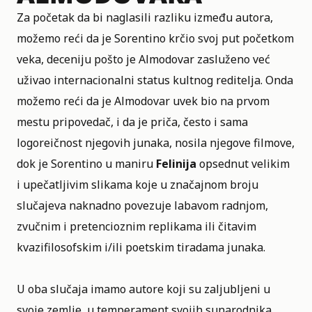
Za početak da bi naglasili razliku između autora,
možemo reći da je Sorentino krčio svoj put početkom
veka, deceniju pošto je Almodovar zasluženo već
uživao internacionalni status kultnog reditelja. Onda
možemo reći da je Almodovar uvek bio na prvom
mestu pripovedač, i da je priča, često i sama
logoreičnost njegovih junaka, nosila njegove filmove,
dok je Sorentino u maniru
Felinija
opsednut velikim
i upečatljivim slikama koje u značajnom broju
slučajeva naknadno povezuje labavom radnjom,
zvučnim i pretencioznim replikama ili čitavim
kvazifilosofskim i/ili poetskim tiradama junaka.
U oba slučaja imamo autore koji su zaljubljeni u
svoje zemlje, u temperament svojih sunarodnika,