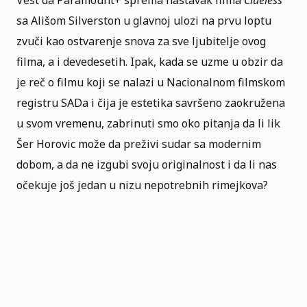
Vest da
Paramount+
sprema nastavak filma
Clueless
sa
Ališom Silverston
u glavnoj ulozi na prvu loptu
zvuči kao ostvarenje snova za sve ljubitelje ovog
filma, a i devedesetih. Ipak, kada se uzme u obzir da
je reč o filmu koji se nalazi u
Nacionalnom filmskom
registru SADa
i čija je estetika savršeno zaokružena
u svom vremenu, zabrinuti smo oko pitanja da li lik
Šer Horovic može da preživi sudar sa modernim
dobom, a da ne izgubi svoju originalnost i da li nas
očekuje još jedan u nizu nepotrebnih rimejkova?