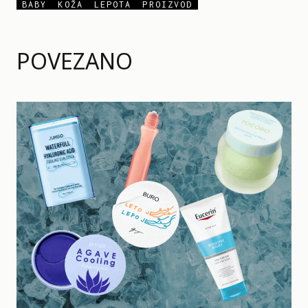
BABY
KOŽA
LEPOTA
PROIZVOD
POVEZANO