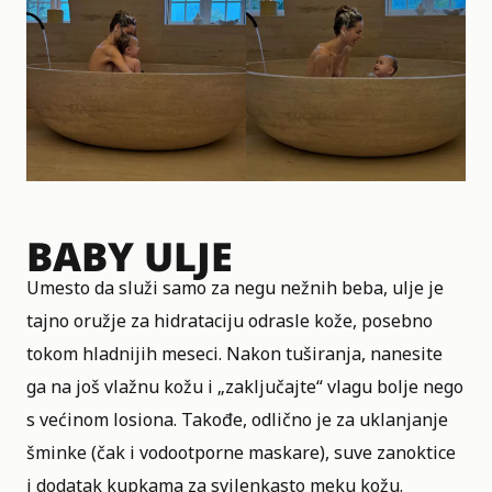
BABY ULJE
Umesto da služi samo za negu nežnih beba, ulje je
tajno oružje za hidrataciju odrasle kože, posebno
tokom hladnijih meseci. Nakon tuširanja, nanesite
ga na još vlažnu kožu i „zaključajte“ vlagu bolje nego
s većinom losiona. Takođe, odlično je za uklanjanje
šminke (čak i vodootporne maskare), suve zanoktice
i dodatak kupkama za svilenkasto meku kožu.