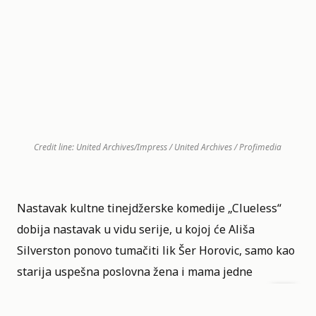
Credit line: United Archives/Impress / United Archives / Profimedia
Nastavak kultne tinejdžerske komedije „
Clueless
“
dobija nastavak u vidu serije, u kojoj će Ališa
Silverston ponovo tumačiti lik Šer Horovic, samo kao
starija uspešna poslovna žena i mama jedne
tinejdžerke.