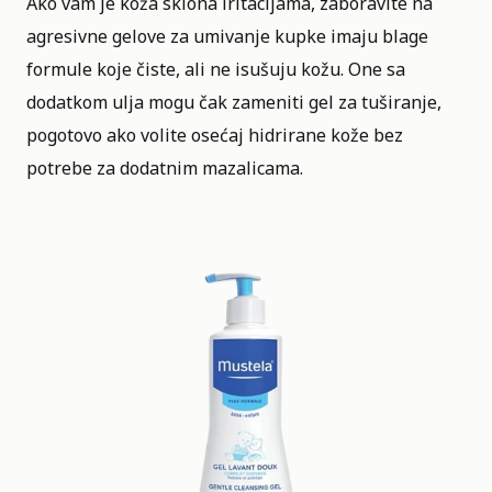
Ako vam je koža sklona iritacijama, zaboravite na
agresivne gelove za umivanje kupke imaju blage
formule koje čiste, ali ne isušuju kožu. One sa
dodatkom ulja mogu čak zameniti gel za tuširanje,
pogotovo ako volite osećaj hidrirane kože bez
potrebe za dodatnim mazalicama.