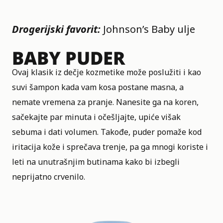
Drogerijski favorit:
Johnson’s Baby ulje
BABY PUDER
Ovaj klasik iz dečje kozmetike može poslužiti i kao
suvi šampon kada vam kosa postane masna, a
nemate vremena za pranje. Nanesite ga na koren,
sačekajte par minuta i očešljajte, upiće višak
sebuma i dati volumen. Takođe, puder pomaže kod
iritacija kože i sprečava trenje, pa ga mnogi koriste i
leti na unutrašnjim butinama kako bi izbegli
neprijatno crvenilo.