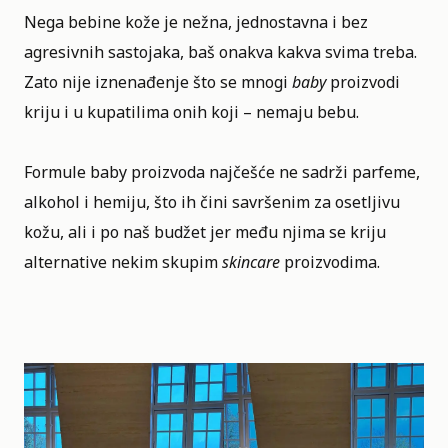
Nega bebine kože je nežna, jednostavna i bez
agresivnih sastojaka, baš onakva kakva svima treba.
Zato nije iznenađenje što se mnogi
baby
proizvodi
kriju i u kupatilima onih koji – nemaju bebu.
Formule baby proizvoda najčešće ne sadrži parfeme,
alkohol i hemiju, što ih čini savršenim za osetljivu
kožu, ali i po naš budžet jer među njima se kriju
alternative nekim skupim
skincare
proizvodima
.