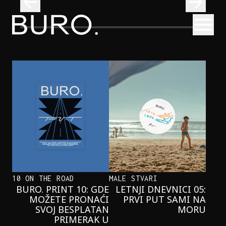
BURO.
Otvori
se i pridružite nam se u čitanju!
Beograd, Bajaga i osamdesete: Mjuzikl koji ne propuštamo
POZORIŠTE
BEOGRAD, BAJAGA I OSAMDESETE:
MJUZIKL KOJI NE PROPUŠTAMO
10 ON THE ROAD
MALE STVARI
BURO. PRINT 10: GDE
LETNJI DNEVNICI 05:
MOŽETE PRONAĆI
PRVI PUT SAMI NA
SVOJ BESPLATAN
MORU
PRIMERAK U