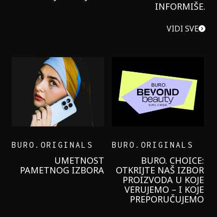
INFORMIŠE.
VIDI SVE
NALS
BURO.ORIGINALS
TNOST
BURO. CHOICE:
IZBORA
OTKRIJTE NAŠ IZBOR
PROIZVODA U KOJE
VERUJEMO – I KOJE
PREPORUČUJEMO