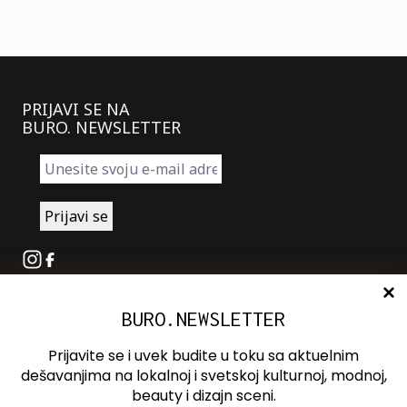
PRIJAVI SE NA
BURO. NEWSLETTER
Instagram
Facebook
BURO.NEWSLETTER
O nama
Oglašavanje
Prijavite se i uvek budite u toku sa aktuelnim
Kontakt
dešavanjima na lokalnoj i svetskoj kulturnoj, modnoj,
beauty i dizajn sceni.