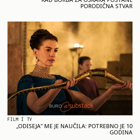
PORODIČNA STVAR
FILM I TV
„ODISEJA“ ME JE NAUČILA: POTREBNO JE 10
GODINA