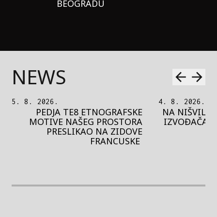
BEOGRADU
NEWS
5. 8. 2026.
4. 8. 2026.
PEDJA TE8 ETNOGRAFSKE
NA NIŠVILU 
MOTIVE NAŠEG PROSTORA
IZVOĐAČA S
PRESLIKAO NA ZIDOVE
FRANCUSKE
rethodna slika
Next image