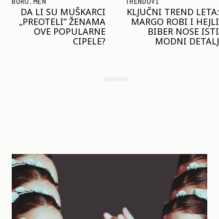
TRENDOVI
SHOPPING
KLJUČNI TREND LETA:
JOŠ JE RANO ZA JAKNE
MARGO ROBI I HEJLI
– ALI U RESERVED JE
BIBER NOSE ISTI
STIGAO MODEL KOJI
MODNI DETALJ
ĆE BITI VELIKI TREND