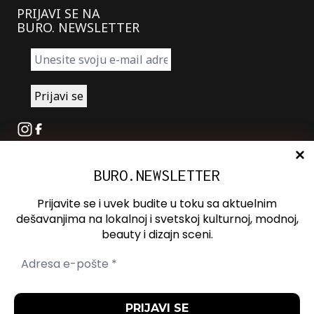
PRIJAVI SE NA
BURO. NEWSLETTER
Instagram
Facebook
BURO.NEWSLETTER
O nama
Oglašavanje
Prijavite se i uvek budite u toku sa aktuelnim
Kontakt
dešavanjima na lokalnoj i svetskoj kulturnoj, modnoj,
beauty i dizajn sceni.
Spotify
Otvori ili zatvori pretragu