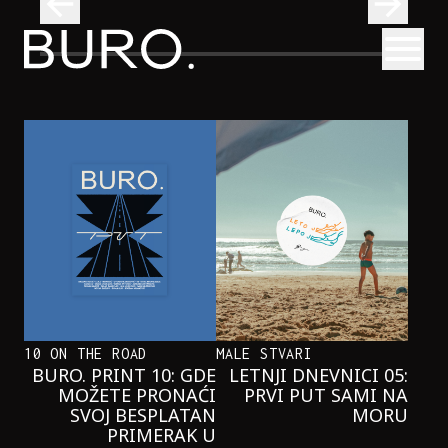
BURO.
Otvori
Kad se ispod Trga republike začuje okean: Sve o izložbi „Atl
INTERVJUI
KAD SE ISPOD TRGA REPUBLIKE
ZAČUJE OKEAN: SVE O IZLOŽBI
„ATLANTIS”
10 ON THE ROAD
MALE STVARI
BURO. PRINT 10: GDE
LETNJI DNEVNICI 05:
MOŽETE PRONAĆI
PRVI PUT SAMI NA
SVOJ BESPLATAN
MORU
PRIMERAK U