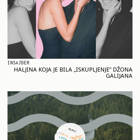
INSAJDER
HALJINA KOJA JE BILA „ISKUPLJENJE“ DŽONA
GALIJANA