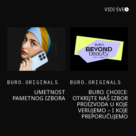
VIDI SVE
BURO.ORIGINALS
BURO.ORIGINALS
LEVI’S ON THE ROAD
PROBALA SAM NOVU
GARNIER KREMU I
NIKADA NIŠTA
LAGANIJE NISAM
KORISTILA