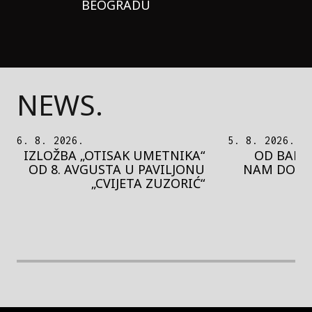
BEOGRADU
NEWS.
5. 8. 2026.
5. 8. 2026.
OD BAROKA DO REJVA: ŠTA
PEDJA 
NAM DONOSI NOVI BUPBAP
MOTIVE 
FESTIVAL?
PRES
rethodna slika
Next image