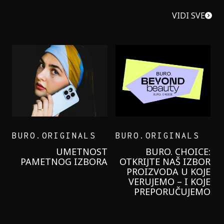
VIDI SVE
BURO.ORIGINALS
BURO.ORIGINALS
LEVI’S ON THE ROAD
PROBALA SAM NOVU
GARNIER KREMU I
NIKADA NIŠTA
LAGANIJE NISAM
KORISTILA