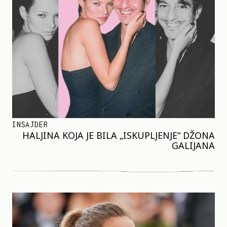
INSAJDER
HALJINA KOJA JE BILA „ISKUPLJENJE“ DŽONA
GALIJANA