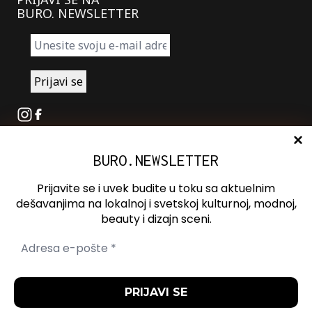
BURO. NEWSLETTER
Instagram
Facebook
BURO.NEWSLETTER
O nama
Oglašavanje
Prijavite se i uvek budite u toku sa aktuelnim
Kontakt
dešavanjima na lokalnoj i svetskoj kulturnoj, modnoj,
beauty i dizajn sceni.
Spotify
Otvori ili zatvori pretragu