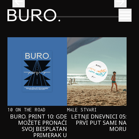
BURO.
Otvori
Onaj jedan proizvod koji stalno selimo sa police u torbe
BURO.MEN
ONAJ JEDAN PROIZVOD KOJI
STALNO SELIMO SA POLICE U
TORBE
10 ON THE ROAD
MALE STVARI
BURO. PRINT 10: GDE
LETNJI DNEVNICI 05:
MOŽETE PRONAĆI
PRVI PUT SAMI NA
SVOJ BESPLATAN
MORU
PRIMERAK U