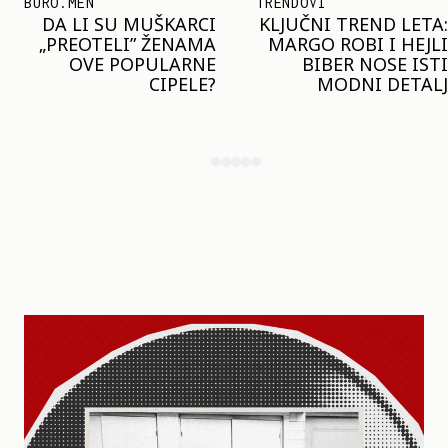
TRENDOVI
SHOPPING
KLJUČNI TREND LETA:
JOŠ JE RANO ZA JAKNE
MARGO ROBI I HEJLI
– ALI U RESERVED JE
BIBER NOSE ISTI
STIGAO MODEL KOJI
MODNI DETALJ
ĆE BITI VELIKI TREND