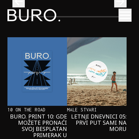
BURO.
Otvori
Neobična priča o bliznakinjama koje su inspirisale novi He
FILM I TV
NEOBIČNA PRIČA O BLIZNAKINJAMA
KOJE SU INSPIRISALE NOVI
HERCOGOV FILM
10 ON THE ROAD
MALE STVARI
BURO. PRINT 10: GDE
LETNJI DNEVNICI 05:
MOŽETE PRONAĆI
PRVI PUT SAMI NA
SVOJ BESPLATAN
MORU
PRIMERAK U