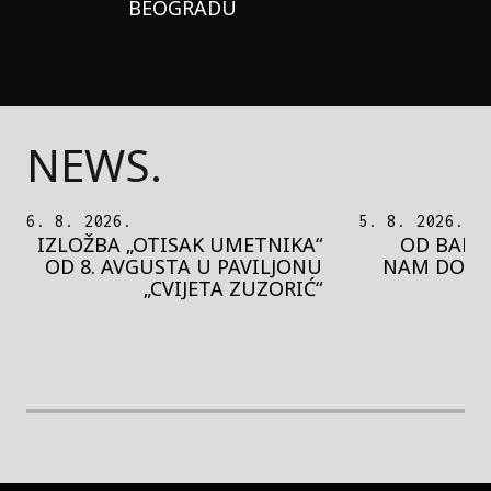
BEOGRADU
NEWS.
5. 8. 2026.
5. 8. 2026.
OD BAROKA DO REJVA: ŠTA
PEDJA 
NAM DONOSI NOVI BUPBAP
MOTIVE 
FESTIVAL?
PRES
rethodna slika
Next image