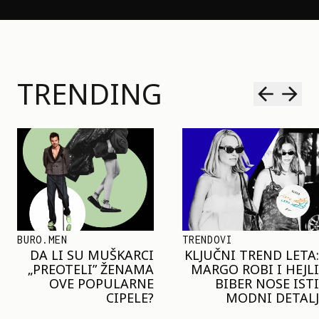
TRENDING
TRENDOVI
SHOPPING
KLJUČNI TREND LETA:
JOŠ JE RANO ZA JAKNE
MARGO ROBI I HEJLI
– ALI U RESERVED JE
BIBER NOSE ISTI
STIGAO MODEL KOJI
MODNI DETALJ
ĆE BITI VELIKI TREND