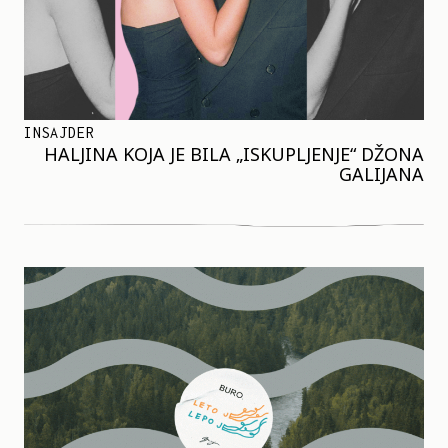
INSAJDER
HALJINA KOJA JE BILA „ISKUPLJENJE“ DŽONA
GALIJANA